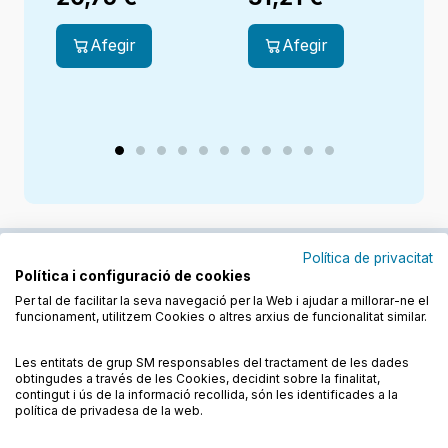
Creixent junts
Afegir
Afegir
Política de privacitat
Política i configuració de cookies
Junts cuidem l'educació
Per tal de facilitar la seva navegació per la Web i ajudar a millorar-ne el
funcionament, utilitzem Cookies o altres arxius de funcionalitat similar.
Descobreix els llibres a les llengües cooficials
Les entitats de grup SM responsables del tractament de les dades
obtingudes a través de les Cookies, decidint sobre la finalitat,
contingut i ús de la informació recollida, són les identificades a la
política de privadesa de la web.