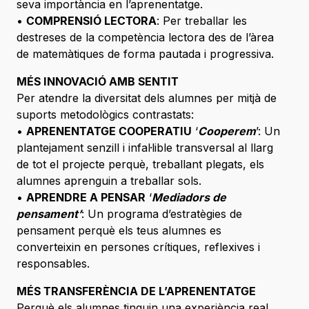
seva importància en l’aprenentatge.
•
COMPRENSIÓ LECTORA
: Per treballar les
destreses de la competència lectora des de l’àrea
de matemàtiques de forma pautada i progressiva.
MÉS INNOVACIÓ AMB SENTIT
Per atendre la diversitat dels alumnes per mitjà de
suports metodològics contrastats:
•
APRENENTATGE COOPERATIU
‘
Cooperem
’: Un
plantejament senzill i infal·lible transversal al llarg
de tot el projecte perquè, treballant plegats, els
alumnes aprenguin a treballar sols.
•
APRENDRE A PENSAR
‘
Mediadors de
pensament’
: Un programa d’estratègies de
pensament perquè els teus alumnes es
converteixin en persones crítiques, reflexives i
responsables.
MÉS TRANSFERÈNCIA DE L’APRENENTATGE
Perquè els alumnes tinguin una experiència real