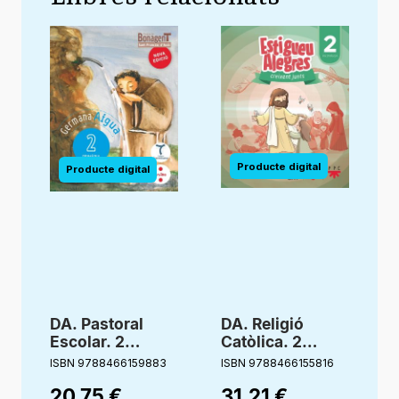
DA. Pastoral
DA. Religió
Escolar. 2
Catòlica. 2
Primària.
primària.
ISBN 9788466159883
ISBN 9788466155816
I
Germana Aigua.
Estigueu
20,75
€
31,21
€
Bonagent
alegres.