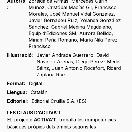
Autor/s
Zoraida de Armas
,
Mercedes Garín
:
Muñoz
,
Cristóbal Macías Gil
,
Francisco
Morales
,
José Manuel Vidal González
,
Javier Bernabeu Ruiz
,
Yolanda González
Sánchez
,
Gabriel Medina Magdaleno
,
Equip d’Ediciones SM
,
Aurora Bellido
,
Miriam Peña Romano
,
María Nila Pérez
Francisco
Il·lustració:
Javier Andrada Guerrero
,
David
Navarro Arenas
,
Diego Pérez- Medel
Sáinz
,
Juan Antonio Rocafort
,
Ricard
Zaplana Ruiz
Format:
Digital
Llengua:
Catalán
Editorial:
Editorial Cruilla S.A. (ES)
LES CLAUS D’ACTIVA’T
:
EL projecte
ACTIVA’T
, treballa les competències
bàsiques pròpies dels àmbits segons les