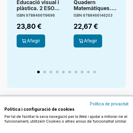
Educació visual i
Quadern
plàstica. 2 ESO.
Matemàtiques. 3
Projecte 3.16.
ESO.
i
ISBN 9788466119696
ISBN 9788466146203
I
Quadern de
Dimensiona.
23,80
€
22,67
€
treball
Construïm
Afegir
Afegir
Política de privacitat
Política i configuració de cookies
Junts cuidem l'educació
Per tal de facilitar la seva navegació per la Web i ajudar a millorar-ne el
funcionament, utilitzem Cookies o altres arxius de funcionalitat similar.
Descobreix els llibres a les llengües cooficials