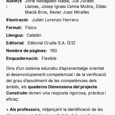
Autor/s
Jordi Rebagliato Nadal
,
Juli Jurado
:
Llamas
,
Josep Ignasi Celma Molins
,
Dídac
Macià Bros
,
Xavier Juez Miralles
Il·lustració:
Julián Lorenzo Herrero
Format:
Físico
Llengua:
Catalán
Editorial:
Editorial Cruilla S.A. (ES)
Nombre de pàgines:
160
Enquadernació:
Flexible
Dins d’un sistema educatiu d’aprenentatge orientat
al desenvolupament competencial i de la verificació
del grau d’assoliment de les competències dels
àmbits, els
quaderns Dimensiona del projecte
Construïm
donen una resposta rigorosa, pràctica i
eficaç:
•
Als professors
, mitjançant la identificació de les