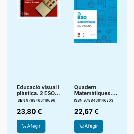
Educació visual i
Quadern
plàstica. 2 ESO.
Matemàtiques. 3
Projecte 3.16.
ESO.
i
ISBN 9788466119696
ISBN 9788466146203
I
Quadern de
Dimensiona.
23,80
€
22,67
€
treball
Construïm
Afegir
Afegir