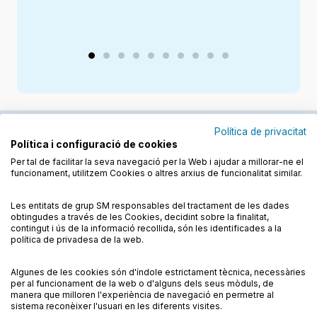
Política de privacitat
Política i configuració de cookies
Junts cuidem l'educació
Per tal de facilitar la seva navegació per la Web i ajudar a millorar-ne el
funcionament, utilitzem Cookies o altres arxius de funcionalitat similar.
Descobreix els llibres a les llengües cooficials
Les entitats de grup SM responsables del tractament de les dades
obtingudes a través de les Cookies, decidint sobre la finalitat,
contingut i ús de la informació recollida, són les identificades a la
política de privadesa de la web.
Algunes de les cookies són d'índole estrictament tècnica, necessàries
Condicions de compra
Condicions d’ús
per al funcionament de la web o d'alguns dels seus mòduls, de
Política de cookies
Política de privadesa
FAQs
manera que milloren l'experiència de navegació en permetre al
sistema reconèixer l'usuari en les diferents visites.
Contacte