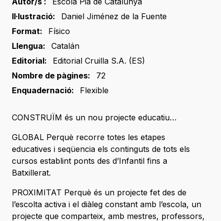
Autor/s :
Escola Pia de Catalunya
Il·lustració:
Daniel Jiménez de la Fuente
Format:
Físico
Llengua:
Catalán
Editorial:
Editorial Cruilla S.A. (ES)
Nombre de pàgines:
72
Enquadernació:
Flexible
CONSTRUÏM és un nou projecte educatiu…
GLOBAL Perquè recorre totes les etapes
educatives i seqüencia els continguts de tots els
cursos establint ponts des d’Infantil fins a
Batxillerat.
PROXIMITAT Perquè és un projecte fet des de
l’escolta activa i el diàleg constant amb l’escola, un
projecte que comparteix, amb mestres, professors,