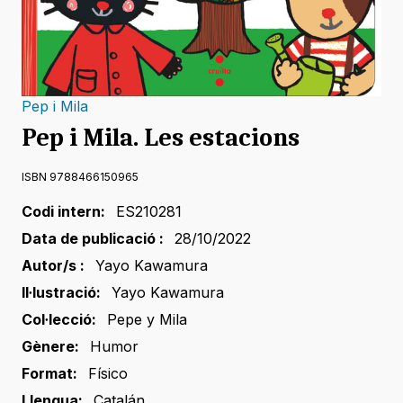
Pep i Mila
Pep i Mila. Les estacions
ISBN 9788466150965
Codi intern:
ES210281
Data de publicació :
28/10/2022
Autor/s :
Yayo Kawamura
Il·lustració:
Yayo Kawamura
Col·lecció:
Pepe y Mila
Gènere:
Humor
Format:
Físico
Llengua:
Catalán