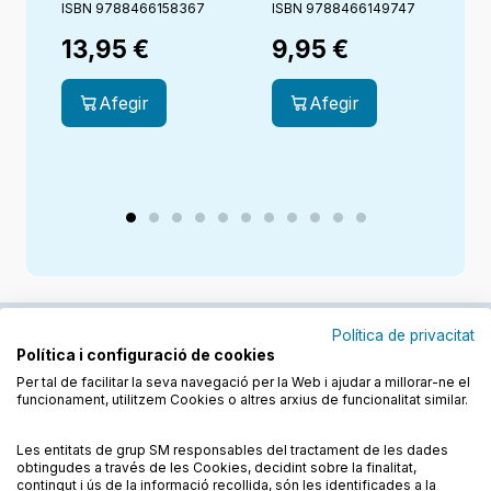
Pep & Mila
ISBN 9788466158367
ISBN 9788466149747
I
13,95
€
9,95
€
Afegir
Afegir
Política de privacitat
Política i configuració de cookies
Junts cuidem l'educació
Per tal de facilitar la seva navegació per la Web i ajudar a millorar-ne el
funcionament, utilitzem Cookies o altres arxius de funcionalitat similar.
Descobreix els llibres a les llengües cooficials
Les entitats de grup SM responsables del tractament de les dades
obtingudes a través de les Cookies, decidint sobre la finalitat,
contingut i ús de la informació recollida, són les identificades a la