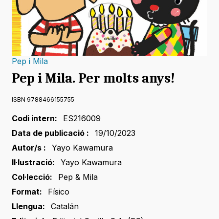
Pep i Mila
Pep i Mila. Per molts anys!
ISBN 9788466155755
Codi intern:
ES216009
Data de publicació :
19/10/2023
Autor/s :
Yayo Kawamura
Il·lustració:
Yayo Kawamura
Col·lecció:
Pep & Mila
Format:
Físico
Llengua:
Catalán