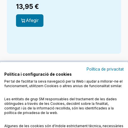
13,95
€
Afegir
Política de privacitat
Política i configuració de cookies
Junts cuidem l'educació
Per tal de facilitar la seva navegació per la Web i ajudar a millorar-ne el
funcionament, utilitzem Cookies o altres arxius de funcionalitat similar.
Descobreix els llibres a les llengües cooficials
Les entitats de grup SM responsables del tractament de les dades
obtingudes a través de les Cookies, decidint sobre la finalitat,
contingut i ús de la informació recollida, són les identificades a la
política de privadesa de la web.
Algunes de les cookies són d'índole estrictament tècnica, necessàries
Condicions de compra
Condicions d’ús