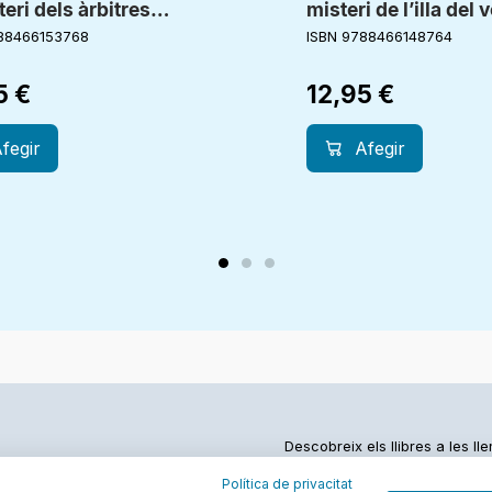
teri dels àrbitres
misteri de l’illa del 
ors
88466153768
ISBN 9788466148764
5
€
12,95
€
fegir
Afegir
Descobreix els llibres a les ll
Política de privacitat