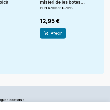
volcà
misteri de les botes
màgiques
ISBN 9788466147835
12,95
€
Afegir
engües cooficials