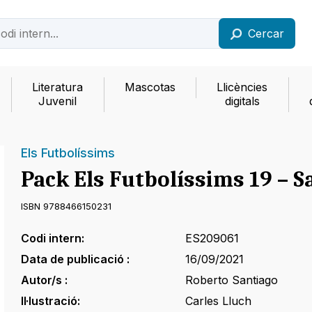
Cercar
Literatura
Mascotas
Llicències
Juvenil
digitals
Els Futbolíssims
Pack Els Futbolíssims 19 – 
ISBN 9788466150231
Codi intern:
ES209061
Data de publicació :
16/09/2021
Autor/s :
Roberto Santiago
Il·lustració:
Carles Lluch