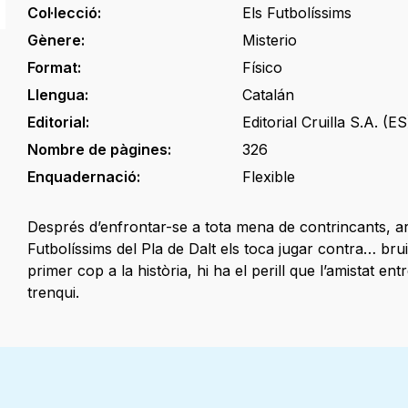
Col·lecció:
Els Futbolíssims
Gènere:
Misterio
Format:
Físico
Llengua:
Catalán
Editorial:
Editorial Cruilla S.A. (ES
Nombre de pàgines:
326
Enquadernació:
Flexible
Després d’enfrontar-se a tota mena de contrincants, ar
Futbolíssims del Pla de Dalt els toca jugar contra… bru
primer cop a la història, hi ha el perill que l’amistat entr
trenqui.