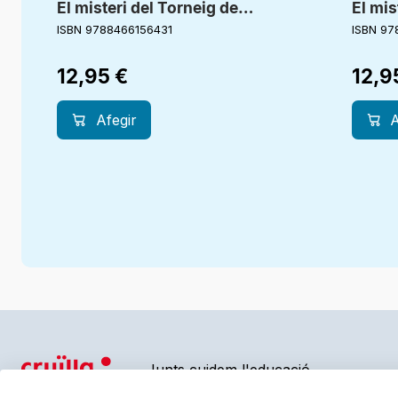
El misteri del Torneig de
El mis
Nadal
volad
ISBN 9788466156431
ISBN 97
12,95
€
12,9
Afegir
A
Junts cuidem l'educació