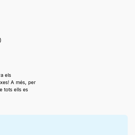
)
a els
ixes! A més, per
e tots ells es