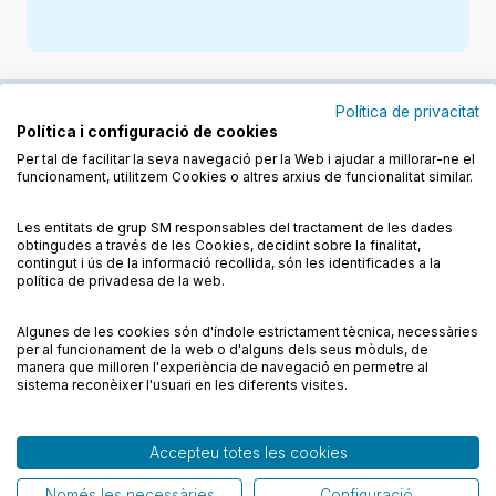
Política de privacitat
Política i configuració de cookies
Junts cuidem l'educació
Per tal de facilitar la seva navegació per la Web i ajudar a millorar-ne el
funcionament, utilitzem Cookies o altres arxius de funcionalitat similar.
Descobreix els llibres a les llengües cooficials
Les entitats de grup SM responsables del tractament de les dades
obtingudes a través de les Cookies, decidint sobre la finalitat,
contingut i ús de la informació recollida, són les identificades a la
política de privadesa de la web.
Algunes de les cookies són d'índole estrictament tècnica, necessàries
Condicions de compra
Condicions d’ús
per al funcionament de la web o d'alguns dels seus mòduls, de
Política de cookies
Política de privadesa
FAQs
manera que milloren l'experiència de navegació en permetre al
sistema reconèixer l'usuari en les diferents visites.
Contacte
Accepteu totes les cookies
© CESMA/PPC – Tots els drets reservats
Només les necessàries
Configuració