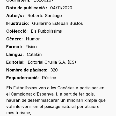
Codi intern:
ES200287
Data de publicació :
04/11/2020
Autor/s :
Roberto Santiago
Il·lustració:
Guillermo Esteban Bustos
Col·lecció:
Els Futbolíssims
Gènere:
Humor
Format:
Físico
Llengua:
Catalán
Editorial:
Editorial Cruilla S.A. (ES)
Nombre de pàgines:
320
Enquadernació:
Rústica
Els Futbolíssims van a les Canàries a participar en
el Campionat d'Espanya. I, a part de fer gols,
hauran de desemmascarar un milionari ximple que
vol intervenir en el paisatge natural per atraure
més turisme,