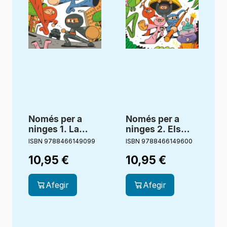
Només per a
Només per a
ninges 1. La
ninges 2. Els
furgoneta negra
gelats hipnòtics
ISBN 9788466149099
ISBN 9788466149600
I
10,95
€
10,95
€
Afegir
Afegir