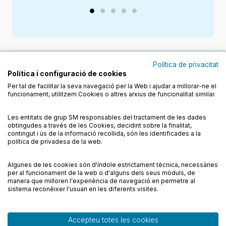
Política de privacitat
Política i configuració de cookies
Junts cuidem l'educació
Per tal de facilitar la seva navegació per la Web i ajudar a millorar-ne el
funcionament, utilitzem Cookies o altres arxius de funcionalitat similar.
Descobreix els llibres a les llengües cooficials
Les entitats de grup SM responsables del tractament de les dades
obtingudes a través de les Cookies, decidint sobre la finalitat,
contingut i ús de la informació recollida, són les identificades a la
política de privadesa de la web.
Algunes de les cookies són d'índole estrictament tècnica, necessàries
Condicions de compra
Condicions d’ús
per al funcionament de la web o d'alguns dels seus mòduls, de
Política de cookies
Política de privadesa
FAQs
manera que milloren l'experiència de navegació en permetre al
sistema reconèixer l'usuari en les diferents visites.
Contacte
Accepteu totes les cookies
© CESMA/PPC – Tots els drets reservats