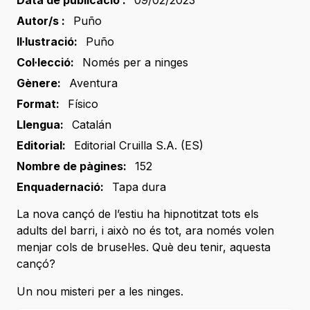
Data de publicació :
09/02/2023
Autor/s :
Puño
Il·lustració:
Puño
Col·lecció:
Només per a ninges
Gènere:
Aventura
Format:
Físico
Llengua:
Catalán
Editorial:
Editorial Cruilla S.A. (ES)
Nombre de pàgines:
152
Enquadernació:
Tapa dura
La nova cançó de l’estiu ha hipnotitzat tots els
adults del barri, i això no és tot, ara només volen
menjar cols de brusel·les. Què deu tenir, aquesta
cançó?
Un nou misteri per a les ninges.