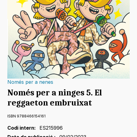
Només per a nenes
Només per a ninges 5. El
reggaeton embruixat
ISBN 9788466154161
Codi intern:
ES215996