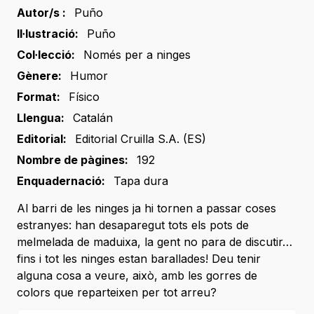
Autor/s :
Puño
Il·lustració:
Puño
Col·lecció:
Només per a ninges
Gènere:
Humor
Format:
Físico
Llengua:
Catalán
Editorial:
Editorial Cruilla S.A. (ES)
Nombre de pàgines:
192
Enquadernació:
Tapa dura
Al barri de les ninges ja hi tornen a passar coses
estranyes: han desaparegut tots els pots de
melmelada de maduixa, la gent no para de discutir…
fins i tot les ninges estan barallades! Deu tenir
alguna cosa a veure, això, amb les gorres de
colors que reparteixen per tot arreu?