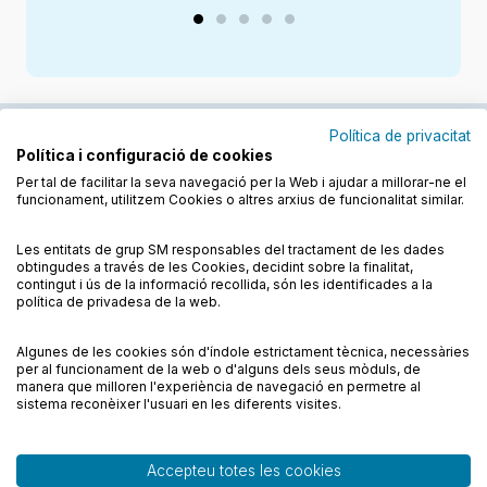
Política de privacitat
Política i configuració de cookies
Junts cuidem l'educació
Per tal de facilitar la seva navegació per la Web i ajudar a millorar-ne el
funcionament, utilitzem Cookies o altres arxius de funcionalitat similar.
Descobreix els llibres a les llengües cooficials
Les entitats de grup SM responsables del tractament de les dades
obtingudes a través de les Cookies, decidint sobre la finalitat,
contingut i ús de la informació recollida, són les identificades a la
política de privadesa de la web.
Algunes de les cookies són d'índole estrictament tècnica, necessàries
Condicions de compra
Condicions d’ús
per al funcionament de la web o d'alguns dels seus mòduls, de
Política de cookies
Política de privadesa
FAQs
manera que milloren l'experiència de navegació en permetre al
sistema reconèixer l'usuari en les diferents visites.
Contacte
Accepteu totes les cookies
© CESMA/PPC – Tots els drets reservats