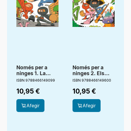
Només per a
Només per a
ninges 1. La
ninges 2. Els
furgoneta negra
gelats hipnòtics
ISBN 9788466149099
ISBN 9788466149600
I
10,95
€
10,95
€
Afegir
Afegir