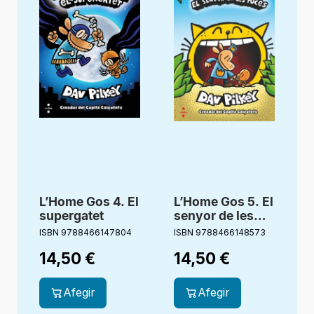
L’Home Gos 4. El
L’Home Gos 5. El
supergatet
senyor de les
L
puces
ISBN 9788466147804
ISBN 9788466148573
I
14,50
€
14,50
€
Afegir
Afegir