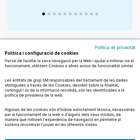
Política de privacitat
Política i configuració de cookies
Junts cuidem l'educació
Per tal de facilitar la seva navegació per la Web i ajudar a millorar-ne el
funcionament, utilitzem Cookies o altres arxius de funcionalitat similar.
Descobreix els llibres a les llengües cooficials
Les entitats de grup SM responsables del tractament de les dades
obtingudes a través de les Cookies, decidint sobre la finalitat,
contingut i ús de la informació recollida, són les identificades a la
política de privadesa de la web.
Algunes de les cookies són d'índole estrictament tècnica, necessàries
Condicions de compra
Condicions d’ús
per al funcionament de la web o d'alguns dels seus mòduls, de
Política de cookies
Política de privadesa
FAQs
manera que milloren l'experiència de navegació en permetre al
sistema reconèixer l'usuari en les diferents visites.
Contacte