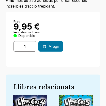
Amb més de 250 adhesius per crear escenes
increïbles d’acció trepidant.
Preu
9,95
€
Impostos inclosos
Disponible
Afegir
Llibres relacionats