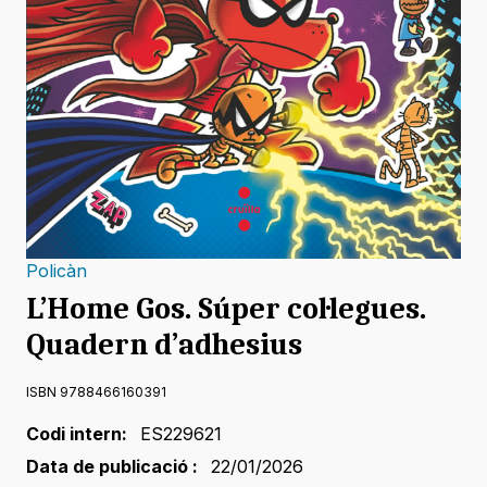
Policàn
L’Home Gos. Súper col·legues.
Quadern d’adhesius
ISBN 9788466160391
Codi intern:
ES229621
Data de publicació :
22/01/2026