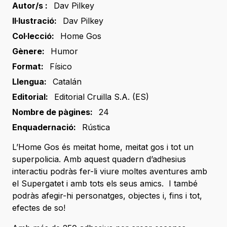
Autor/s :
Dav Pilkey
Il·lustració:
Dav Pilkey
Col·lecció:
Home Gos
Gènere:
Humor
Format:
Físico
Llengua:
Catalán
Editorial:
Editorial Cruilla S.A. (ES)
Nombre de pàgines:
24
Enquadernació:
Rústica
L’Home Gos és meitat home, meitat gos i tot un
superpolicia. Amb aquest quadern d’adhesius
interactiu podràs fer-li viure moltes aventures amb
el Supergatet i amb tots els seus amics. I també
podràs afegir-hi personatges, objectes i, fins i tot,
efectes de so!