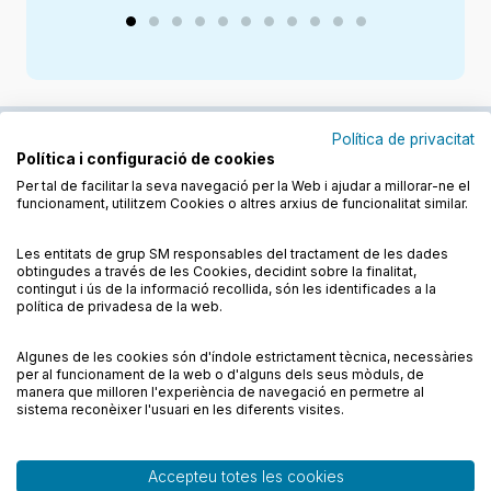
Política de privacitat
Política i configuració de cookies
Junts cuidem l'educació
Per tal de facilitar la seva navegació per la Web i ajudar a millorar-ne el
funcionament, utilitzem Cookies o altres arxius de funcionalitat similar.
Descobreix els llibres a les llengües cooficials
Les entitats de grup SM responsables del tractament de les dades
obtingudes a través de les Cookies, decidint sobre la finalitat,
contingut i ús de la informació recollida, són les identificades a la
política de privadesa de la web.
Algunes de les cookies són d'índole estrictament tècnica, necessàries
Condicions de compra
Condicions d’ús
per al funcionament de la web o d'alguns dels seus mòduls, de
Política de cookies
Política de privadesa
FAQs
manera que milloren l'experiència de navegació en permetre al
sistema reconèixer l'usuari en les diferents visites.
Contacte
Accepteu totes les cookies
© CESMA/PPC – Tots els drets reservats