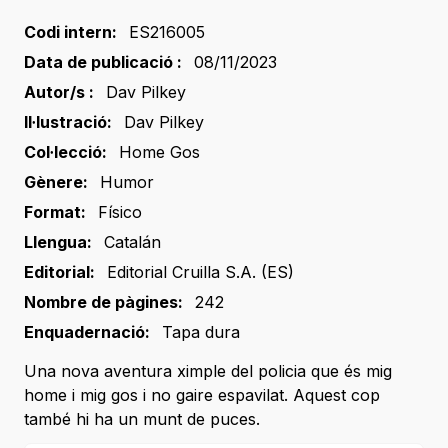
Codi intern:
ES216005
Data de publicació :
08/11/2023
Autor/s :
Dav Pilkey
Il·lustració:
Dav Pilkey
Col·lecció:
Home Gos
Gènere:
Humor
Format:
Físico
Llengua:
Catalán
Editorial:
Editorial Cruilla S.A. (ES)
Nombre de pàgines:
242
Enquadernació:
Tapa dura
Una nova aventura ximple del policia que és mig
home i mig gos i no gaire espavilat. Aquest cop
també hi ha un munt de puces.