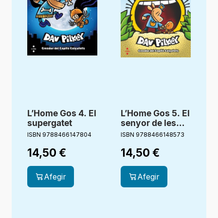
L’Home Gos 4. El
L’Home Gos 5. El
supergatet
senyor de les
L
puces
ISBN 9788466147804
ISBN 9788466148573
I
14,50
€
14,50
€
Afegir
Afegir