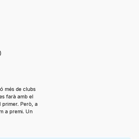
)
lió més de clubs
e es farà amb el
l primer. Però, a
m a premi. Un