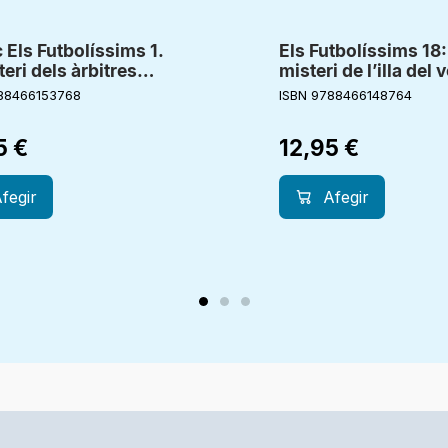
Els Futbolíssims 1.
Els Futbolíssims 18:
teri dels àrbitres
misteri de l’illa del 
ors
88466153768
ISBN 9788466148764
5
€
12,95
€
fegir
Afegir