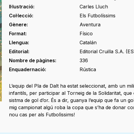
Il·lustració:
Carles Lluch
Col·lecció:
Els Futbolíssims
Gènere:
Aventura
Format:
Físico
Llengua:
Catalán
Editorial:
Editorial Cruilla S.A. (ES
Nombre de pàgines:
336
Enquadernació:
Rústica
L’equip del Pla de Dalt ha estat seleccionat, amb un mi
infantils, per participar al Torneig de la Solidaritat, qu
sistma de gol d’or. És a dir, guanya l’equip que fa un go
mig campionat algú roba la copa que s’ha de donar co
nou cas per als Futbolìssims!