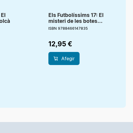
 El
Els Futbolíssims 17: El
volcà
misteri de les botes
màgiques
ISBN 9788466147835
12,95
€
Afegir