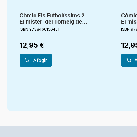
Còmic Els Futbolíssims 2.
Còmic 
El misteri del Torneig de
El mis
Nadal
volad
ISBN 9788466156431
ISBN 97
12,95
€
12,9
Afegir
A