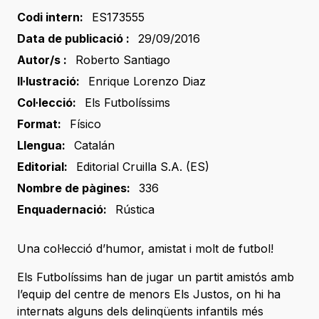
Codi intern:
ES173555
Data de publicació :
29/09/2016
Autor/s :
Roberto Santiago
Il·lustració:
Enrique Lorenzo Diaz
Col·lecció:
Els Futbolíssims
Format:
Físico
Llengua:
Catalán
Editorial:
Editorial Cruilla S.A. (ES)
Nombre de pàgines:
336
Enquadernació:
Rústica
Una col·lecció d’humor, amistat i molt de futbol!
Els Futbolíssims han de jugar un partit amistós amb
l’equip del centre de menors Els Justos, on hi ha
internats alguns dels delinqüents infantils més