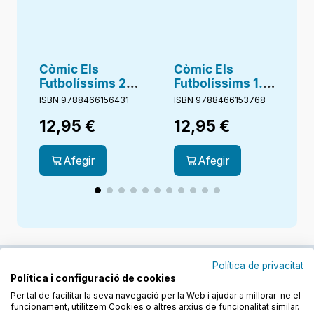
Còmic Els
Còmic Els
Futbolíssims 2.
Futbolíssims 1.
1
El misteri del
El misteri dels
l
ISBN 9788466156431
ISBN 9788466153768
I
Torneig de Nadal
àrbitres
12,95
€
12,95
€
voladors
Afegir
Afegir
Política de privacitat
Política i configuració de cookies
Junts cuidem l'educació
Per tal de facilitar la seva navegació per la Web i ajudar a millorar-ne el
funcionament, utilitzem Cookies o altres arxius de funcionalitat similar.