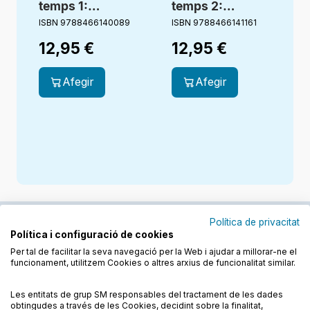
temps 1:
temps 2:
L’aventura dels
L’aventura dels
ISBN 9788466140089
ISBN 9788466141161
Vallbona al Far
Vallbona i l’últim
12,95
€
12,95
€
West
cavaller
Afegir
Afegir
Política de privacitat
Política i configuració de cookies
Junts cuidem l'educació
Per tal de facilitar la seva navegació per la Web i ajudar a millorar-ne el
funcionament, utilitzem Cookies o altres arxius de funcionalitat similar.
Descobreix els llibres a les llengües cooficials
Les entitats de grup SM responsables del tractament de les dades
obtingudes a través de les Cookies, decidint sobre la finalitat,