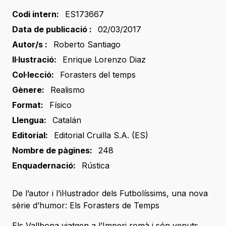
Codi intern:
ES173667
Data de publicació :
02/03/2017
Autor/s :
Roberto Santiago
Il·lustració:
Enrique Lorenzo Diaz
Col·lecció:
Forasters del temps
Gènere:
Realismo
Format:
Físico
Llengua:
Catalán
Editorial:
Editorial Cruilla S.A. (ES)
Nombre de pàgines:
248
Enquadernació:
Rústica
De l’autor i l’il·lustrador dels Futbolíssims, una nova
sèrie d’humor: Els Forasters de Temps
Els Vallbona viatgen a l’Imperi romà i són venuts