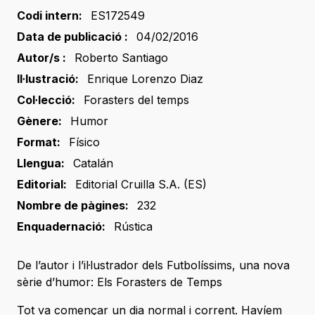
Codi intern:
ES172549
Data de publicació :
04/02/2016
Autor/s :
Roberto Santiago
Il·lustració:
Enrique Lorenzo Diaz
Col·lecció:
Forasters del temps
Gènere:
Humor
Format:
Físico
Llengua:
Catalán
Editorial:
Editorial Cruilla S.A. (ES)
Nombre de pàgines:
232
Enquadernació:
Rústica
De l’autor i l’il·lustrador dels Futbolíssims, una nova
sèrie d’humor: Els Forasters de Temps
Tot va començar un dia normal i corrent. Havíem