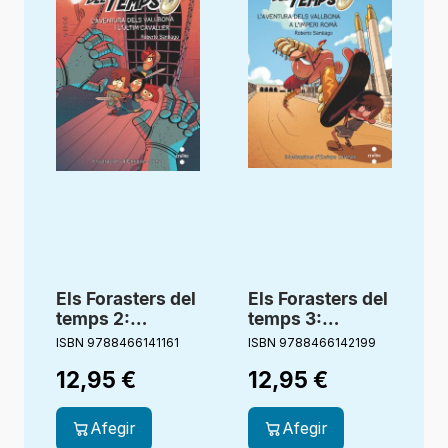
Els Forasters del
Els Forasters del
temps 2:
temps 3:
L’aventura dels
L’aventura dels
ISBN 9788466141161
ISBN 9788466142199
I
Vallbona i l’últim
Vallbona a
12,95
€
12,95
€
cavaller
l’Imperi Romà
Afegir
Afegir