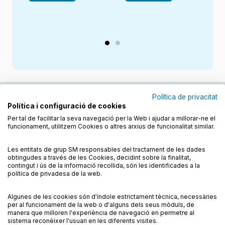
Política de privacitat
Política i configuració de cookies
Junts cuidem l'educació
Per tal de facilitar la seva navegació per la Web i ajudar a millorar-ne el
funcionament, utilitzem Cookies o altres arxius de funcionalitat similar.
Descobreix els llibres a les llengües cooficials
Les entitats de grup SM responsables del tractament de les dades
obtingudes a través de les Cookies, decidint sobre la finalitat,
contingut i ús de la informació recollida, són les identificades a la
política de privadesa de la web.
Algunes de les cookies són d'índole estrictament tècnica, necessàries
Condicions de compra
Condicions d’ús
per al funcionament de la web o d'alguns dels seus mòduls, de
Política de cookies
Política de privadesa
FAQs
manera que milloren l'experiència de navegació en permetre al
sistema reconèixer l'usuari en les diferents visites.