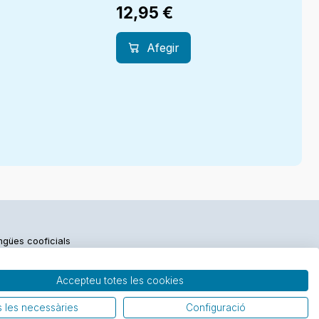
12,95
€
Afegir
engües cooficials
Accepteu totes les cookies
 les necessàries
Configuració