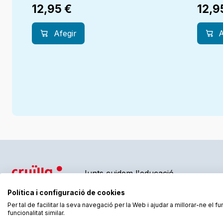
12,95
€
12,9
Afegir
A
Junts cuidem l'educació
Política i configuració de cookies
Per tal de facilitar la seva navegació per la Web i ajudar a millorar-ne el 
funcionalitat similar.