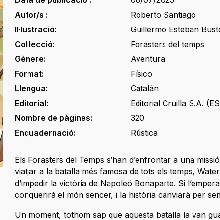
Data de publicació :
08/07/2025
Autor/s :
Roberto Santiago
Il·lustració:
Guillermo Esteban Bust
Col·lecció:
Forasters del temps
Gènere:
Aventura
Format:
Físico
Llengua:
Catalán
Editorial:
Editorial Cruilla S.A. (ES
Nombre de pàgines:
320
Enquadernació:
Rústica
Els Forasters del Temps s’han d’enfrontar a una missió
viatjar a la batalla més famosa de tots els temps, Wate
d’impedir la victòria de Napoleó Bonaparte. Si l’emper
conquerirà el món sencer, i la història canviarà per se
Un moment, tothom sap que aquesta batalla la van gu