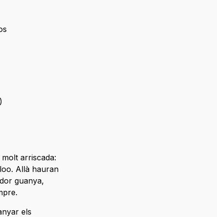
os
)
 molt arriscada:
rloo. Allà hauran
ador guanya,
mpre.
anyar els