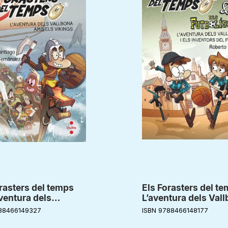
rasters del temps
Els Forasters del te
aventura dels
L’aventura dels Vall
ona amb els vikings
els inventors del fu
88466149327
ISBN 9788466148177