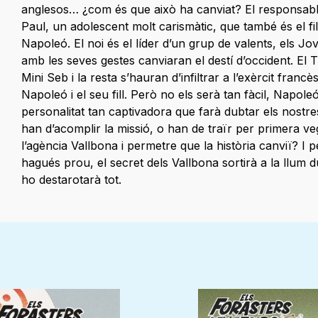
anglesos… ¿com és que això ha canviat? El responsab
Paul, un adolescent molt carismàtic, que també és el fil
Napoleó. El noi és el líder d’un grup de valents, els J
amb les seves gestes canviaran el destí d’occident. El Ti
Mini Seb i la resta s’hauran d’infiltrar a l’exèrcit fra
Napoleó i el seu fill. Però no els serà tan fàcil, Napole
personalitat tan captivadora que farà dubtar els nostre
han d’acomplir la missió, o han de traïr per primera veg
l’agència Vallbona i permetre que la història canviï? I pe
hagués prou, el secret dels Vallbona sortirà a la llum du
ho destarotarà tot.