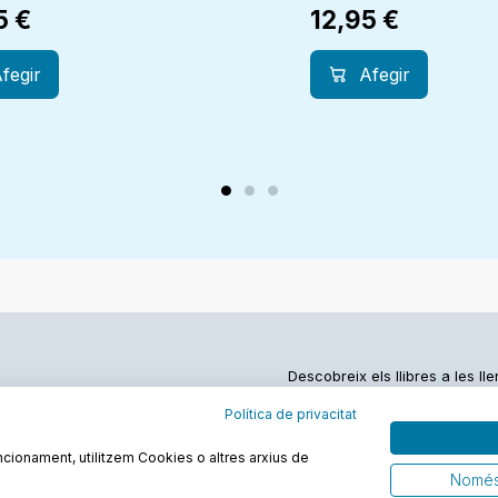
5
€
12,95
€
fegir
Afegir
Descobreix els llibres a les ll
Política de privacitat
funcionament, utilitzem Cookies o altres arxius de
Només