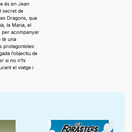
le és en Jean
l secret de
oves Dragons, que
à, la Maria, el
ncès per acompanyar
ó té una
s protagonistes:
ada l’objectiu de
r si no n’hi
rant el viatge i