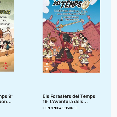
mps 9:
Els Forasters del Temps
bona i
19. L’Aventura dels
tbol
Vallbona i la llegenda de
ISBN 9788466158619
Mulan