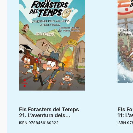
Els Forasters del Temps
Els Fo
21. L’aventura dels
11: L’
Vallbona a Hollywood
Vallb
ISBN 9788466160322
ISBN 97