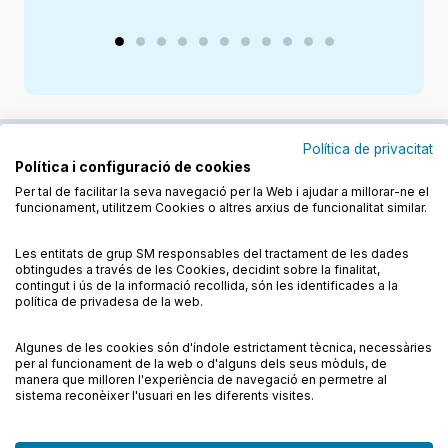
Política de privacitat
Política i configuració de cookies
Junts cuidem l'educació
Per tal de facilitar la seva navegació per la Web i ajudar a millorar-ne el
funcionament, utilitzem Cookies o altres arxius de funcionalitat similar.
Descobreix els llibres a les llengües cooficials
Les entitats de grup SM responsables del tractament de les dades
obtingudes a través de les Cookies, decidint sobre la finalitat,
contingut i ús de la informació recollida, són les identificades a la
política de privadesa de la web.
Algunes de les cookies són d'índole estrictament tècnica, necessàries
Condicions de compra
Condicions d’ús
per al funcionament de la web o d'alguns dels seus mòduls, de
Política de cookies
Política de privadesa
FAQs
manera que milloren l'experiència de navegació en permetre al
sistema reconèixer l'usuari en les diferents visites.
Contacte