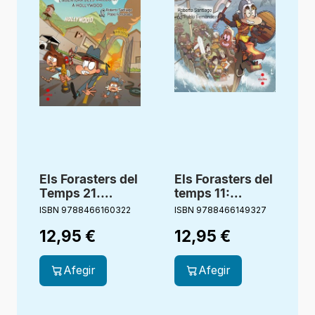
Els Forasters del
Els Forasters del
Temps 21.
temps 11:
L’aventura dels
L’aventura dels
ISBN 9788466160322
ISBN 9788466149327
I
Vallbona a
Vallbona amb
12,95
€
12,95
€
Hollywood
els vikings
Afegir
Afegir