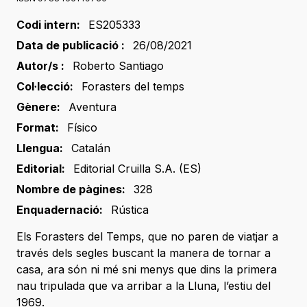
Codi intern:
ES205333
Data de publicació :
26/08/2021
Autor/s :
Roberto Santiago
Col·lecció:
Forasters del temps
Gènere:
Aventura
Format:
Físico
Llengua:
Catalán
Editorial:
Editorial Cruilla S.A. (ES)
Nombre de pàgines:
328
Enquadernació:
Rústica
Els Forasters del Temps, que no paren de viatjar a
través dels segles buscant la manera de tornar a
casa, ara són ni mé sni menys que dins la primera
nau tripulada que va arribar a la Lluna, l’estiu del
1969.