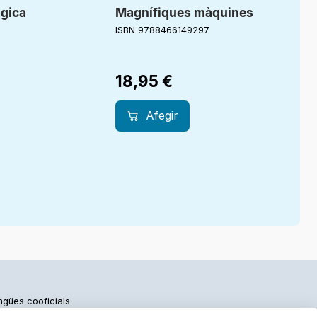
àgica
Magnífiques màquines
ISBN 9788466149297
18,95
€
Afegir
engües cooficials