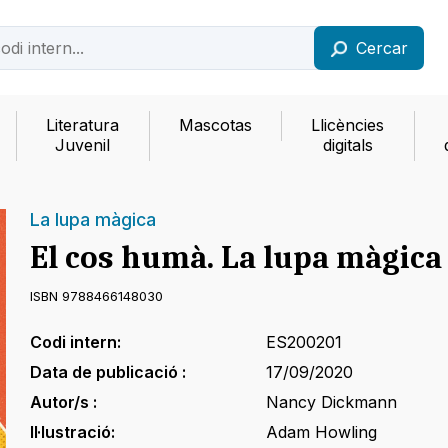
Cercar
Literatura
Mascotas
Llicències
Juvenil
digitals
La lupa màgica
El cos humà. La lupa màgica
ISBN 9788466148030
Codi intern:
ES200201
Data de publicació :
17/09/2020
Autor/s :
Nancy Dickmann
Il·lustració:
Adam Howling