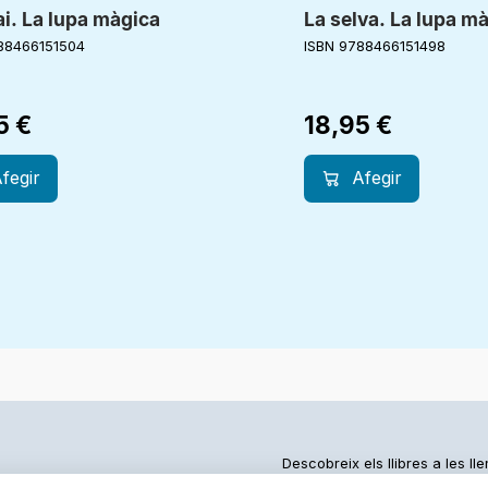
i. La lupa màgica
La selva. La lupa m
88466151504
ISBN 9788466151498
95
€
18,95
€
fegir
Afegir
Descobreix els llibres a les ll