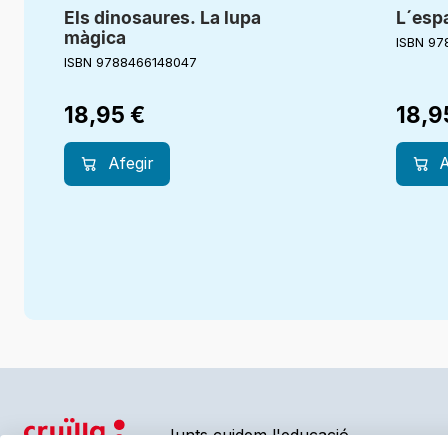
Els dinosaures. La lupa
L´espa
màgica
ISBN 97
ISBN 9788466148047
18,95
€
18,
Afegir
A
Junts cuidem l'educació