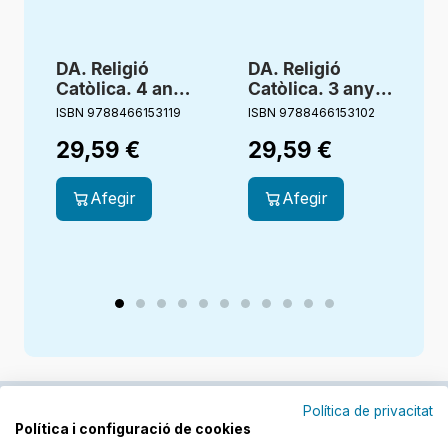
DA. Religió
DA. Religió
Catòlica. 4 anys.
Catòlica. 3 anys.
Estigueu
Estigueu
ISBN 9788466153119
ISBN 9788466153102
I
alegres.
alegres.
29,59
€
29,59
€
Creixent junts
Creixent junts
Afegir
Afegir
Política de privacitat
Política i configuració de cookies
Junts cuidem l'educació