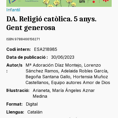
Infantil
DA. Religió catòlica. 5 anys.
Gent generosa
ISBN 9788466156271
Codi intern:
ESA218985
Data de publicació :
30/06/2023
Autor/s
Mª Adoración Díaz Montejo
,
Lorenzo
:
Sánchez Ramos
,
Adelaida Robles García
,
Begoña Santana Gallo
,
Hortensia Muñoz
Castellanos
,
Equipo autores Amor de Dios
Il·lustració:
Arianeta
,
María Ángeles Aznar
Medina
Format:
Digital
Llengua:
Catalán