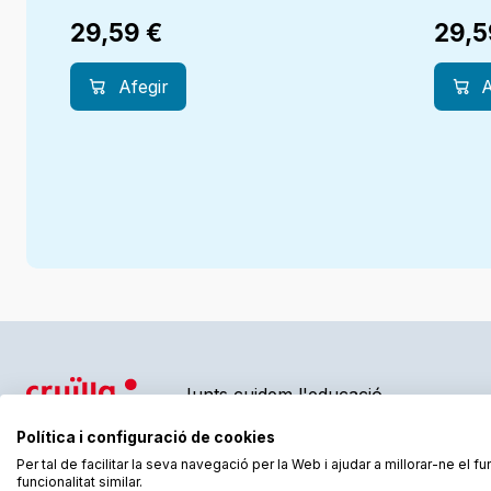
29,59
€
29,
Afegir
A
Junts cuidem l'educació
Política i configuració de cookies
Per tal de facilitar la seva navegació per la Web i ajudar a millorar-ne el 
funcionalitat similar.