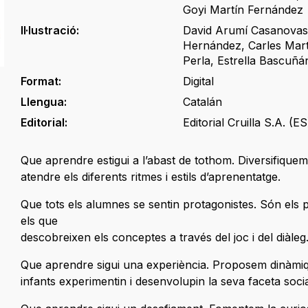
Goyi Martín Fernández
Il·lustració:
David Arumí Casanova
Hernández
,
Carles Mart
Perla
,
Estrella Bascuñá
Format:
Digital
Llengua:
Catalán
Editorial:
Editorial Cruilla S.A. (ES
Que aprendre estigui a l’abast de tothom. Diversifiquem 
atendre els diferents ritmes i estils d’aprenentatge.
Que tots els alumnes se sentin protagonistes. Són els
els que
descobreixen els conceptes a través del joc i del diàle
Que aprendre sigui una experiència. Proposem dinàmi
infants experimentin i desenvolupin la seva faceta soci