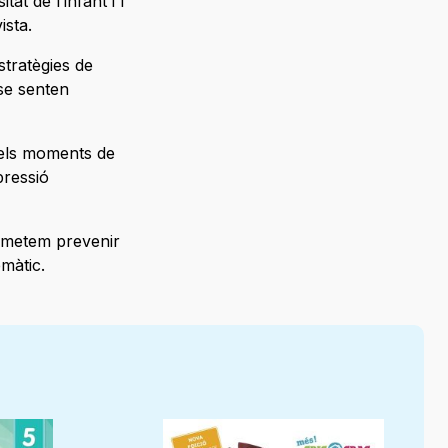
t de l’infant i l’
 vista.
stratègies de
se senten
s els moments de
pressió
rmetem prevenir
emàtic.