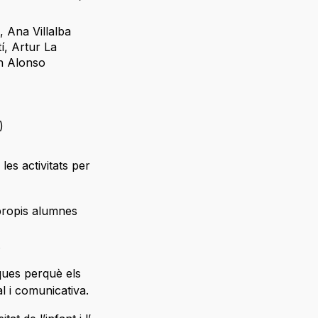
s
,
Ana Villalba
í
,
Artur La
n Alonso
)
les activitats per
 propis alumnes
g.
ques perquè els
al i comunicativa.