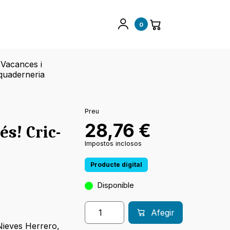
0
Vacances i
quaderneria
Preu
28,76
€
s! Cric-
Impostos inclosos
Producte digital
Disponible
Afegir
Nieves Herrero
,