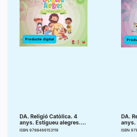
DA. Religió Catòlica. 4
DA. Re
anys. Estigueu alegres.
anys. 
Creixent junts
Creixe
ISBN 9788466153119
ISBN 97