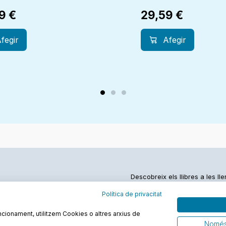
59
€
29,59
€
fegir
Afegir
Descobreix els llibres a les ll
Política de privacitat
funcionament, utilitzem Cookies o altres arxius de
Només