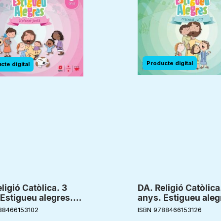
ligió Catòlica. 3
DA. Religió Catòlica
Estigueu alegres.
anys. Estigueu aleg
nt junts
Creixent junts
88466153102
ISBN 9788466153126