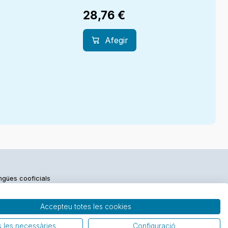
28,76
€
Afegir
engües cooficials
Accepteu totes les cookies
 les necessàries
Configuració