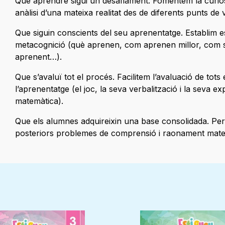
Que aprendre sigui un desafiament. Fomentem la curiosita
anàlisi d’una mateixa realitat des de diferents punts de
Que siguin conscients del seu aprenentatge. Establim e
metacognició (què aprenen, com aprenen millor, com 
aprenent…).
Que s’avaluï tot el procés. Facilitem l’avaluació de tot
l’aprenentatge (el joc, la seva verbalització i la seva ex
matemàtica).
Que els alumnes adquireixin una base consolidada. Pe
posteriors problemes de comprensió i raonament mat