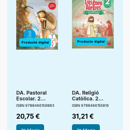
DA. Pastoral
DA. Religió
Escolar. 2
Catòlica. 2
Primària.
primària.
ISBN 9788466159883
ISBN 9788466155816
I
Germana Aigua.
Estigueu
20,75
€
31,21
€
Bonagent
alegres.
Creixent junts