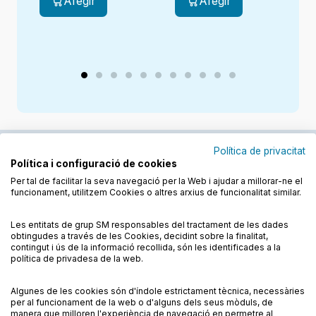
Afegir
Afegir
Política de privacitat
Política i configuració de cookies
Junts cuidem l'educació
Per tal de facilitar la seva navegació per la Web i ajudar a millorar-ne el
funcionament, utilitzem Cookies o altres arxius de funcionalitat similar.
Descobreix els llibres a les llengües cooficials
Les entitats de grup SM responsables del tractament de les dades
obtingudes a través de les Cookies, decidint sobre la finalitat,
contingut i ús de la informació recollida, són les identificades a la
política de privadesa de la web.
Algunes de les cookies són d'índole estrictament tècnica, necessàries
Condicions de compra
Condicions d’ús
per al funcionament de la web o d'alguns dels seus mòduls, de
Política de cookies
Política de privadesa
FAQs
manera que milloren l'experiència de navegació en permetre al