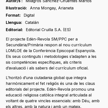
Autor/s :
Milagros Sánchez-Cifuentes Martos
Il·lustració:
Anna Mongay
,
Arianeta
Format:
Digital
Llengua:
Catalán
Editorial:
Editorial Cruilla S.A. (ES)
El projecte Edèn-Revola SM/PPC per a
Secundària/Primària respon al nou currículum
LOMLOE de la Conferència Episcopal Espanyola.
Els seus continguts i metodologies s’adapten a les
sis competències específiques, als criteris
d’avaluació i als sabers del currículum oficial.
L’horitzó d’una ciutadania global que integra
harmònicament el fet religiós és una de les claus
editorials del projecte. Edèn-Revola promou una
educació religiosa catòlica integral articulada al
voltant de quatre vincles essencials: amb Déu, amb
els altres, amb la natura i amb un mateix.