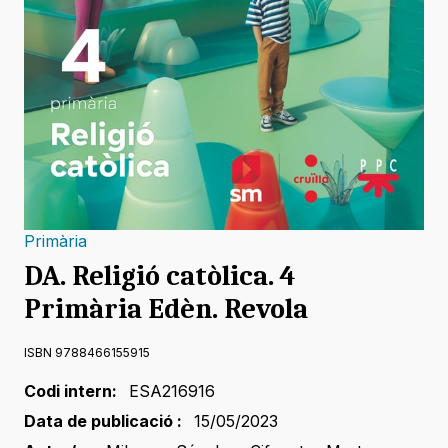
Primària
DA. Religió catòlica. 4
Primària Edèn. Revola
ISBN 9788466155915
Codi intern:
ESA216916
Data de publicació :
15/05/2023