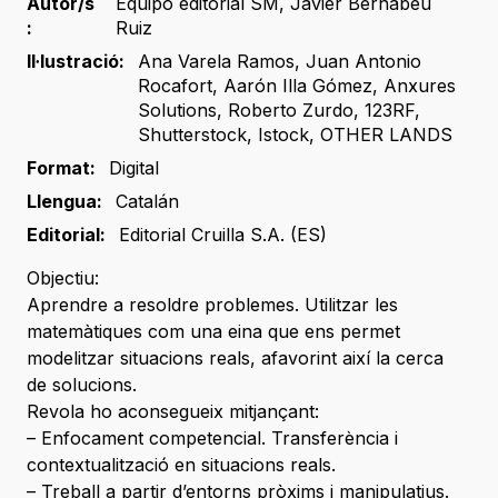
Autor/s
Equipo editorial SM
,
Javier Bernabeu
:
Ruiz
Il·lustració:
Ana Varela Ramos
,
Juan Antonio
Rocafort
,
Aarón Illa Gómez
,
Anxures
Solutions
,
Roberto Zurdo
,
123RF
,
Shutterstock
,
Istock
,
OTHER LANDS
Format:
Digital
Llengua:
Catalán
Editorial:
Editorial Cruilla S.A. (ES)
Objectiu:
Aprendre a resoldre problemes. Utilitzar les
matemàtiques com una eina que ens permet
modelitzar situacions reals, afavorint així la cerca
de solucions.
Revola ho aconsegueix mitjançant:
– Enfocament competencial. Transferència i
contextualització en situacions reals.
– Treball a partir d’entorns pròxims i manipulatius.