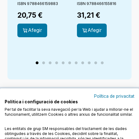
Primària.
primària.
ISBN 9788466159883
ISBN 9788466155816
I
Germana Aigua.
Estigueu
20,75
€
31,21
€
Bonagent
alegres.
Creixent junts
Afegir
Afegir
Política de privacitat
Política i configuració de cookies
Junts cuidem l'educació
Per tal de facilitar la seva navegació per la Web i ajudar a millorar-ne el
funcionament, utilitzem Cookies o altres arxius de funcionalitat similar.
Descobreix els llibres a les llengües cooficials
Les entitats de grup SM responsables del tractament de les dades
obtingudes a través de les Cookies, decidint sobre la finalitat,
contingut i ús de la informació recollida, són les identificades a la