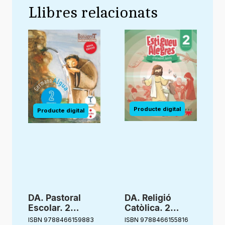
Llibres relacionats
DA. Pastoral
DA. Religió
Escolar. 2
Catòlica. 2
Primària.
primària.
ISBN 9788466159883
ISBN 9788466155816
I