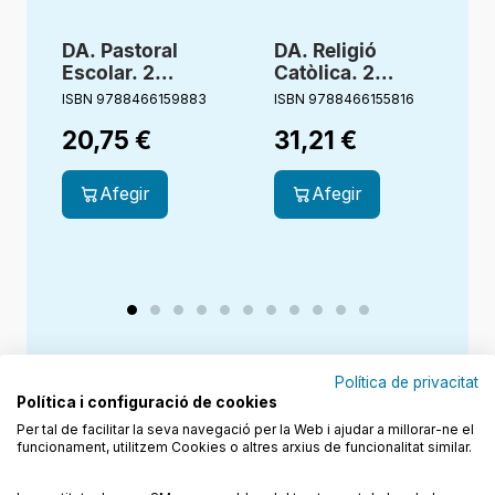
DA. Pastoral
DA. Religió
Escolar. 2
Catòlica. 2
Primària.
primària.
ISBN 9788466159883
ISBN 9788466155816
I
Germana Aigua.
Estigueu
20,75
€
31,21
€
Bonagent
alegres.
Creixent junts
Afegir
Afegir
Política de privacitat
Política i configuració de cookies
Per tal de facilitar la seva navegació per la Web i ajudar a millorar-ne el
funcionament, utilitzem Cookies o altres arxius de funcionalitat similar.
Junts cuidem l'educació