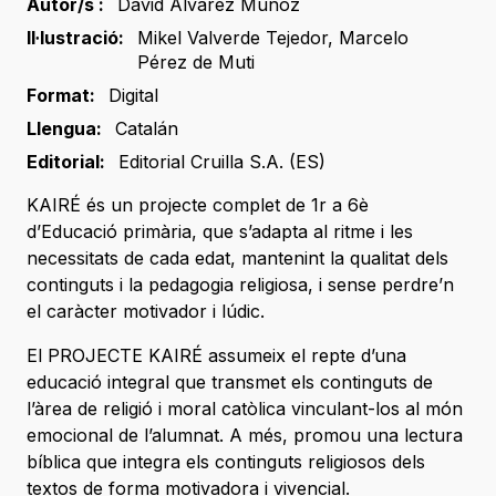
Autor/s :
David Álvarez Muñoz
Il·lustració:
Mikel Valverde Tejedor
,
Marcelo
Pérez de Muti
Format:
Digital
Llengua:
Catalán
Editorial:
Editorial Cruilla S.A. (ES)
KAIRÉ és un projecte complet de 1r a 6è
d’Educació primària, que s’adapta al ritme i les
necessitats de cada edat, mantenint la qualitat dels
continguts i la pedagogia religiosa, i sense perdre’n
el caràcter motivador i lúdic.
El PROJECTE KAIRÉ assumeix el repte d’una
educació integral que transmet els continguts de
l’àrea de religió i moral catòlica vinculant-los al món
emocional de l’alumnat. A més, promou una lectura
bíblica que integra els continguts religiosos dels
textos de forma motivadora i vivencial.