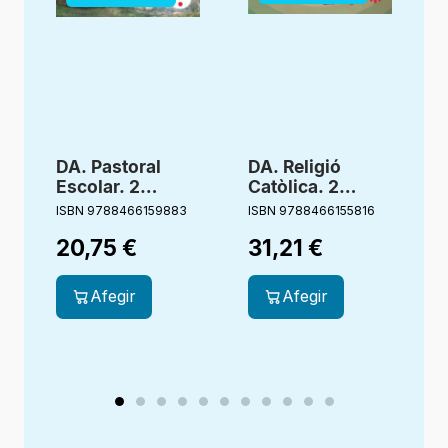
DA. Pastoral
DA. Religió
Escolar. 2
Catòlica. 2
Primària.
primària.
ISBN 9788466159883
ISBN 9788466155816
I
Germana Aigua.
Estigueu
20,75
€
31,21
€
Bonagent
alegres.
Creixent junts
Afegir
Afegir