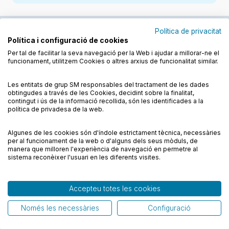
Política de privacitat
Política i configuració de cookies
Junts cuidem l'educació
Per tal de facilitar la seva navegació per la Web i ajudar a millorar-ne el
funcionament, utilitzem Cookies o altres arxius de funcionalitat similar.
Descobreix els llibres a les llengües cooficials
Les entitats de grup SM responsables del tractament de les dades
obtingudes a través de les Cookies, decidint sobre la finalitat,
contingut i ús de la informació recollida, són les identificades a la
política de privadesa de la web.
Algunes de les cookies són d'índole estrictament tècnica, necessàries
Condicions de compra
Condicions d’ús
per al funcionament de la web o d'alguns dels seus mòduls, de
Política de cookies
Política de privadesa
FAQs
manera que milloren l'experiència de navegació en permetre al
sistema reconèixer l'usuari en les diferents visites.
Contacte
Accepteu totes les cookies
© CESMA/PPC – Tots els drets reservats
Només les necessàries
Configuració