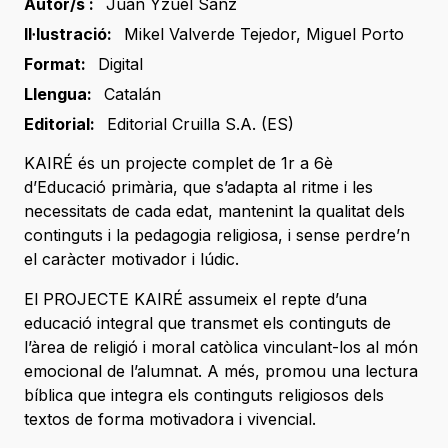
Autor/s :
Juan Yzuel Sanz
Il·lustració:
Mikel Valverde Tejedor
,
Miguel Porto
Format:
Digital
Llengua:
Catalán
Editorial:
Editorial Cruilla S.A. (ES)
KAIRÉ és un projecte complet de 1r a 6è
d’Educació primària, que s’adapta al ritme i les
necessitats de cada edat, mantenint la qualitat dels
continguts i la pedagogia religiosa, i sense perdre’n
el caràcter motivador i lúdic.
El PROJECTE KAIRÉ assumeix el repte d’una
educació integral que transmet els continguts de
l’àrea de religió i moral catòlica vinculant-los al món
emocional de l’alumnat. A més, promou una lectura
bíblica que integra els continguts religiosos dels
textos de forma motivadora i vivencial.