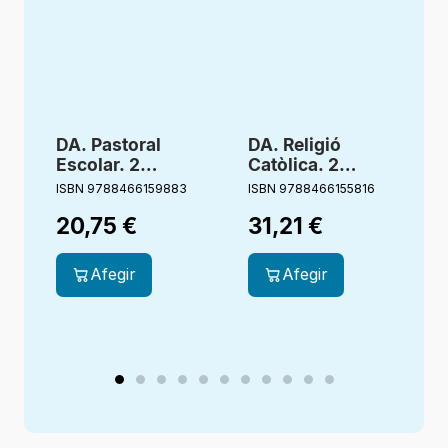
DA. Pastoral
DA. Religió
Escolar. 2
Catòlica. 2
Primària.
primària.
ISBN 9788466159883
ISBN 9788466155816
I
Germana Aigua.
Estigueu
20,75
€
31,21
€
Bonagent
alegres.
Creixent junts
Afegir
Afegir