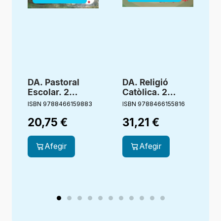
DA. Pastoral
DA. Religió
Escolar. 2
Catòlica. 2
Primària.
primària.
ISBN 9788466159883
ISBN 9788466155816
I
Germana Aigua.
Estigueu
20,75
€
31,21
€
Bonagent
alegres.
Creixent junts
Afegir
Afegir