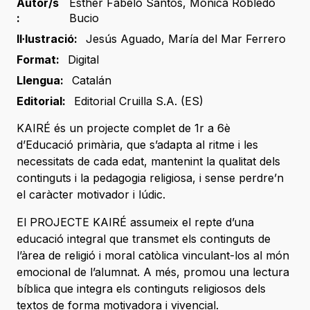
Autor/s
Esther Fabelo Santos
,
Mónica Robledo
:
Bucio
Il·lustració:
Jesús Aguado
,
María del Mar Ferrero
Format:
Digital
Llengua:
Catalán
Editorial:
Editorial Cruilla S.A. (ES)
KAIRÉ és un projecte complet de 1r a 6è
d’Educació primària, que s’adapta al ritme i les
necessitats de cada edat, mantenint la qualitat dels
continguts i la pedagogia religiosa, i sense perdre’n
el caràcter motivador i lúdic.
El PROJECTE KAIRÉ assumeix el repte d’una
educació integral que transmet els continguts de
l’àrea de religió i moral catòlica vinculant-los al món
emocional de l’alumnat. A més, promou una lectura
bíblica que integra els continguts religiosos dels
textos de forma motivadora i vivencial.