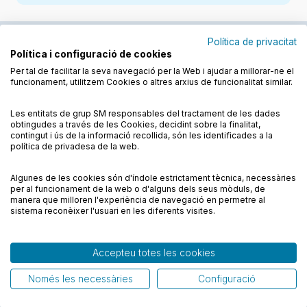
Política de privacitat
Política i configuració de cookies
Junts cuidem l'educació
Per tal de facilitar la seva navegació per la Web i ajudar a millorar-ne el
funcionament, utilitzem Cookies o altres arxius de funcionalitat similar.
Descobreix els llibres a les llengües cooficials
Les entitats de grup SM responsables del tractament de les dades
obtingudes a través de les Cookies, decidint sobre la finalitat,
contingut i ús de la informació recollida, són les identificades a la
política de privadesa de la web.
Algunes de les cookies són d'índole estrictament tècnica, necessàries
Condicions de compra
Condicions d’ús
per al funcionament de la web o d'alguns dels seus mòduls, de
Política de cookies
Política de privadesa
FAQs
manera que milloren l'experiència de navegació en permetre al
sistema reconèixer l'usuari en les diferents visites.
Contacte
Accepteu totes les cookies
© CESMA/PPC – Tots els drets reservats
Només les necessàries
Configuració