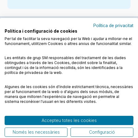
Política de privacitat
Política i configuració de cookies
Junts cuidem l'educació
Per tal de facilitar la seva navegació per la Web i ajudar a millorar-ne el
funcionament, utilitzem Cookies o altres arxius de funcionalitat similar.
Descobreix els llibres a les llengües cooficials
Les entitats de grup SM responsables del tractament de les dades
obtingudes a través de les Cookies, decidint sobre la finalitat,
contingut i ús de la informació recollida, són les identificades a la
política de privadesa de la web.
Algunes de les cookies són d'índole estrictament tècnica, necessàries
Condicions de compra
Condicions d’ús
per al funcionament de la web o d'alguns dels seus mòduls, de
CRD Alumne. Religió catòlica. 1 Primària. Kairé
Política de cookies
Política de privadesa
FAQs
manera que milloren l'experiència de navegació en permetre al
19,62
€
sistema reconèixer l'usuari en les diferents visites.
Contacte
Afegir
Accepteu totes les cookies
© CESMA/PPC – Tots els drets reservats
Només les necessàries
Configuració