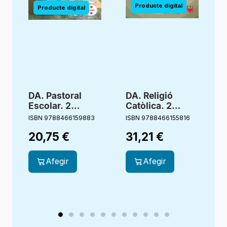
DA. Pastoral
DA. Religió
Escolar. 2
Catòlica. 2
Primària.
primària.
ISBN 9788466159883
ISBN 9788466155816
I
Germana Aigua.
Estigueu
20,75
€
31,21
€
Bonagent
alegres.
Creixent junts
Afegir
Afegir