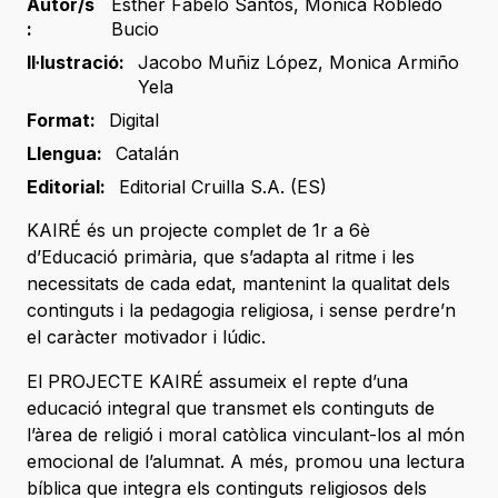
Autor/s
Esther Fabelo Santos
,
Mónica Robledo
:
Bucio
Il·lustració:
Jacobo Muñiz López
,
Monica Armiño
Yela
Format:
Digital
Llengua:
Catalán
Editorial:
Editorial Cruilla S.A. (ES)
KAIRÉ és un projecte complet de 1r a 6è
d’Educació primària, que s’adapta al ritme i les
necessitats de cada edat, mantenint la qualitat dels
continguts i la pedagogia religiosa, i sense perdre’n
el caràcter motivador i lúdic.
El PROJECTE KAIRÉ assumeix el repte d’una
educació integral que transmet els continguts de
l’àrea de religió i moral catòlica vinculant-los al món
emocional de l’alumnat. A més, promou una lectura
bíblica que integra els continguts religiosos dels