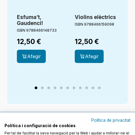
Esfuma’t,
Violins elèctrics
Gaudenci!
ISBN 9788466159098
ISBN 9788466148733
I
12,50
€
12,50
€
Afegir
Afegir
Política de privacitat
Política i configuració de cookies
Junts cuidem l'educació
Per tal de facilitar la seva navegació per la Web i ajudar a millorar-ne el