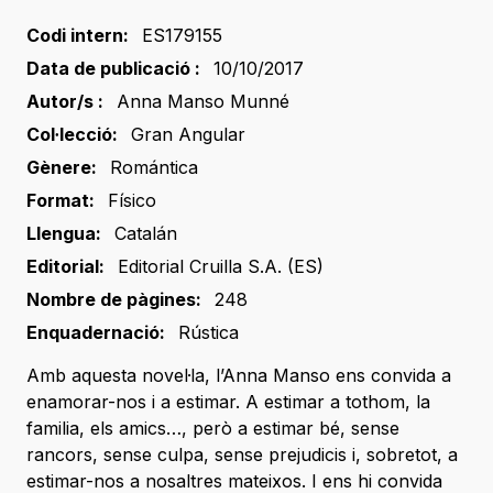
Codi intern:
ES179155
Data de publicació :
10/10/2017
Autor/s :
Anna Manso Munné
Col·lecció:
Gran Angular
Gènere:
Romántica
Format:
Físico
Llengua:
Catalán
Editorial:
Editorial Cruilla S.A. (ES)
Nombre de pàgines:
248
Enquadernació:
Rústica
Amb aquesta novel·la, l’Anna Manso ens convida a
enamorar-nos i a estimar. A estimar a tothom, la
familia, els amics…, però a estimar bé, sense
rancors, sense culpa, sense prejudicis i, sobretot, a
estimar-nos a nosaltres mateixos. I ens hi convida