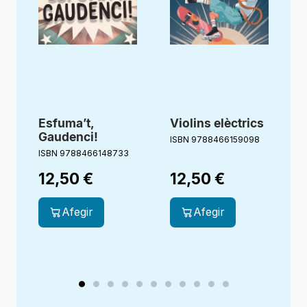
Esfuma’t,
Violins elèctrics
Gaudenci!
ISBN 9788466159098
ISBN 9788466148733
I
12,50
€
12,50
€
Afegir
Afegir