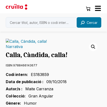
Cercar
Narrativa
Calla, Càndida, calla!
ISBN 9788466143677
Codi intern:
ES183859
Data de publicació :
09/10/2018
Autor/s :
Maite Carranza
Col·lecció:
Gran Angular
Gènere:
Humor