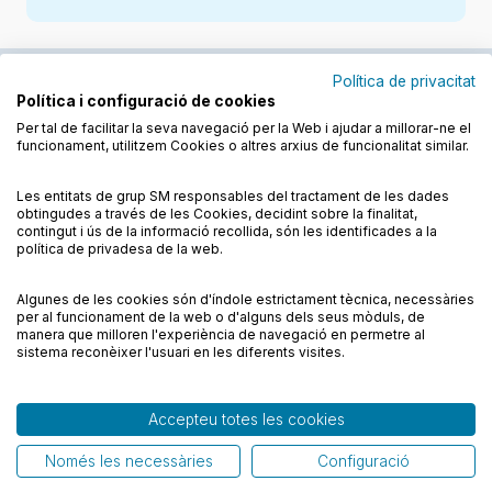
Política de privacitat
Política i configuració de cookies
Junts cuidem l'educació
Per tal de facilitar la seva navegació per la Web i ajudar a millorar-ne el
funcionament, utilitzem Cookies o altres arxius de funcionalitat similar.
Descobreix els llibres a les llengües cooficials
Les entitats de grup SM responsables del tractament de les dades
obtingudes a través de les Cookies, decidint sobre la finalitat,
contingut i ús de la informació recollida, són les identificades a la
política de privadesa de la web.
Algunes de les cookies són d'índole estrictament tècnica, necessàries
Condicions de compra
Condicions d’ús
per al funcionament de la web o d'alguns dels seus mòduls, de
Calla, Càndida, calla!
Política de cookies
Política de privadesa
FAQs
manera que milloren l'experiència de navegació en permetre al
12,50
€
sistema reconèixer l'usuari en les diferents visites.
Contacte
Afegir
Accepteu totes les cookies
© CESMA/PPC – Tots els drets reservats
Només les necessàries
Configuració