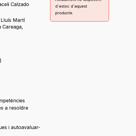
aceli Calzado
d´estoc d´aquest
producte.
,
Lluís Martí
a Careaga
,
)
ompetències
es a resoldre
ues i autoavaluar-