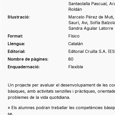
Santaolalla Pascual
,
Ar
Roldán
Il·lustració:
Marcelo Pérez de Muti
Saurí
,
Avi
,
Sofía Balzol
Sandra Aguilar Latorre
Format:
Físico
Llengua:
Catalán
Editorial:
Editorial Cruilla S.A. (ES
Nombre de pàgines:
80
Enquadernació:
Flexible
Un projecte per avaluar el desenvolupament de les c
bàsiques, amb activitats senzilles i pràctiques, orientad
problemes de la vida quotidiana.
» Els alumnes podran treballar les competències bàsiq
se.