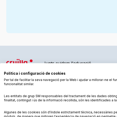
Junts cuidem l'educació
Política i configuració de cookies
Per tal de facilitar la seva navegació per la Web i ajudar a millorar-ne el 
funcionalitat similar.
Condicions de compra
Condicions d’ús
Política de cookies
Les entitats de grup SM responsables del tractament de les dades obting
finalitat, contingut i ús de la informació recollida, són les identificades a 
© CESMA/PPC – Tots els drets reservats
Algunes de les cookies són d'índole estrictament tècnica, necessàries p
mòduls, de manera que milloren l'experiència de navegació en permetre al 