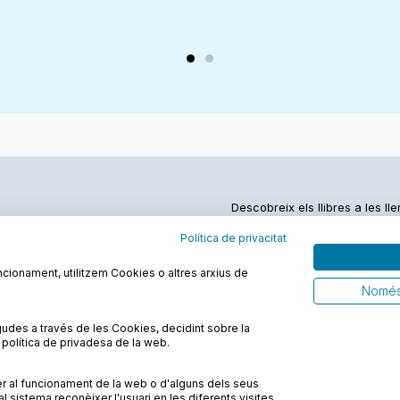
Descobreix els llibres a les ll
Política de privacitat
funcionament, utilitzem Cookies o altres arxius de
Només
Política de privadesa
FAQs
Contacte
udes a través de les Cookies, decidint sobre la
la política de privadesa de la web.
er al funcionament de la web o d'alguns dels seus
sistema reconèixer l'usuari en les diferents visites.