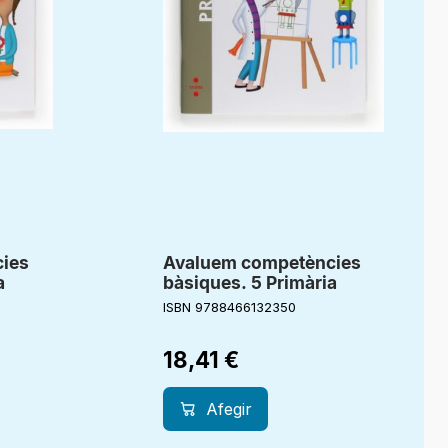
ies
Avaluem competències
a
bàsiques. 5 Primària
ISBN 9788466132350
18,41
€
Afegir