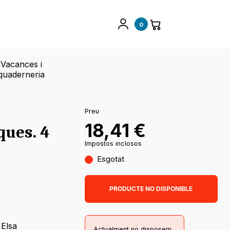
0
Vacances i
quaderneria
Preu
18,41
€
ques. 4
Impostos inclosos
Esgotat
PRODUCTE NO DISPONIBLE
,
Elsa
Actualment no disposem