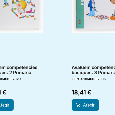
em competències
Avaluem competènc
es. 2 Primària
bàsiques. 3 Primàri
88466132329
ISBN 9788466132336
1
€
18,41
€
fegir
Afegir