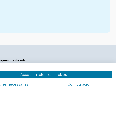
engües cooficials
Accepteu totes les cookies
 les necessàries
Configuració