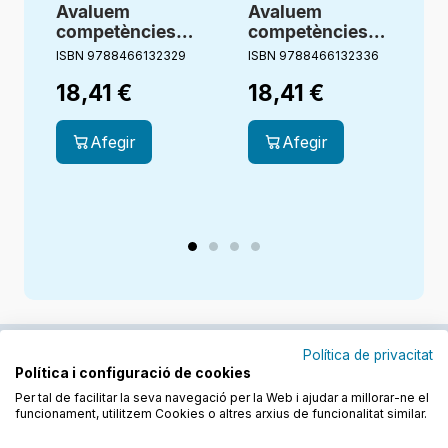
Avaluem
Avaluem
competències
competències
bàsiques. 2
bàsiques. 3
ISBN 9788466132329
ISBN 9788466132336
I
Primària
Primària
18,41
€
18,41
€
Afegir
Afegir
Política de privacitat
Política i configuració de cookies
Junts cuidem l'educació
Per tal de facilitar la seva navegació per la Web i ajudar a millorar-ne el
funcionament, utilitzem Cookies o altres arxius de funcionalitat similar.
Descobreix els llibres a les llengües cooficials