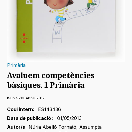
Primària
Avaluem competències
bàsiques. 1 Primària
ISBN 9788466132312
Codi intern:
ES143436
Data de publicació :
01/05/2013
Autor/s
Núria Abelló Tornató
,
Assumpta