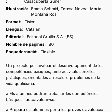
:
Casacuberta Suñer
Il·lustració:
Emma Schmid
,
Teresa Novoa
,
Marta
Montañá Ros
Format:
Físico
Llengua:
Catalán
Editorial:
Editorial Cruilla S.A. (ES)
Nombre de pàgines:
80
Enquadernació:
Flexible
Un projecte per avaluar el desenvolupament de les
competències bàsiques, amb activitats senzilles i
pràctiques, orientades a resoldre problemes de la
vida quotidiana.
» Els alumnes podran treballar les competències
bàsiques i autoavaluar-se.
» Prepara els alumnes per a les proves d’avaluació