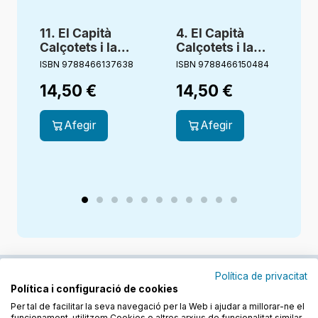
11. El Capità
4. El Capità
1
Calçotets i la
Calçotets i la
C
bàrbara
terrible trama del
ISBN 9788466137638
ISBN 9788466150484
I
venjança del
professor
14,50
€
14,50
€
Vàter Turbo
Tirapets
2000
Afegir
Afegir
Política de privacitat
Política i configuració de cookies
Junts cuidem l'educació
Per tal de facilitar la seva navegació per la Web i ajudar a millorar-ne el
funcionament, utilitzem Cookies o altres arxius de funcionalitat similar.