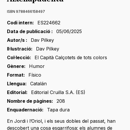
ISBN 9788466158497
Codi intern:
ES224662
Data de publicació :
05/06/2025
Autor/s :
Dav Pilkey
Il·lustració:
Dav Pilkey
Col·lecció:
El Capità Calçotets de tots colors
Gènere:
Humor
Format:
Físico
Llengua:
Catalán
Editorial:
Editorial Cruilla S.A. (ES)
Nombre de pàgines:
208
Enquadernació:
Tapa dura
En Jordi i l’Oriol, i els seus dobles del passat, han
descobert una cosa esgarrifosa: els alumnes de