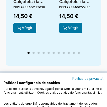
Calçotets i la
Calçotets i la
C
bàrbara
terrible trama del
ISBN 9788466137638
ISBN 9788466150484
I
venjança del
professor
14,50
€
14,50
€
Vàter Turbo
Tirapets
2000
Afegir
Afegir
Política de privacitat
Política i configuració de cookies
Junts cuidem l'educació
Per tal de facilitar la seva navegació per la Web i ajudar a millorar-ne el
funcionament, utilitzem Cookies o altres arxius de funcionalitat similar.
Descobreix els llibres a les llengües cooficials
Les entitats de grup SM responsables del tractament de les dades