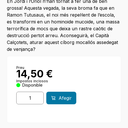
En Jordi i l’Oriol n’han tornat a fer una de ben
grossa! Aquesta vegada, la seva broma fa que en
Ramon Tutusaus, el noi més repel·lent de l’escola,
es transformi en un hominoide mucoide, una massa
terrorífica de mocs que deixa un rastre caòtic de
destrucció pertot arreu. Aconseguirà, el Capità
Calçotets, aturar aquest cíborg mocallós assedegat
de venjança?
Preu
14,50
€
Impostos inclosos
Disponible
Afegir