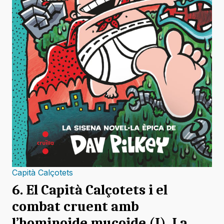
Capità Calçotets
6. El Capità Calçotets i el
combat cruent amb
l’hominoide mucoide (I). La