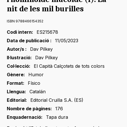
nit de les mil burilles
ISBN 9788466154352
Codi intern:
ES215678
Data de publicació :
11/05/2023
Autor/s :
Dav Pilkey
Il·lustració:
Dav Pilkey
Col·lecció:
El Capità Calçotets de tots colors
Gènere:
Humor
Format:
Físico
Llengua:
Catalán
Editorial:
Editorial Cruilla S.A. (ES)
Nombre de pàgines:
176
Enquadernació:
Tapa dura