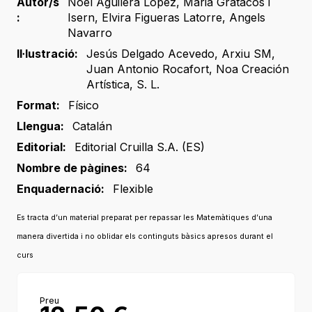
Autor/s
Noel Aguilera López
,
Maria Gratacós i
:
Isern
,
Elvira Figueras Latorre
,
Angels
Navarro
Il·lustració:
Jesús Delgado Acevedo
,
Arxiu SM
,
Juan Antonio Rocafort
,
Noa Creación
Artística, S. L.
Format:
Físico
Llengua:
Catalán
Editorial:
Editorial Cruilla S.A. (ES)
Nombre de pàgines:
64
Enquadernació:
Flexible
Es tracta d’un material preparat per repassar les Matemàtiques d’una
manera divertida i no oblidar els continguts bàsics apresos durant el
curs
Preu