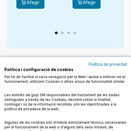
Afegir
Afegir
Política de privacitat
Política i configuració de cookies
Junts cuidem l'educació
Per tal de facilitar la seva navegació per la Web i ajudar a millorar-ne el
funcionament, utilitzem Cookies o altres arxius de funcionalitat similar.
Descobreix els llibres a les llengües cooficials
Les entitats de grup SM responsables del tractament de les dades
obtingudes a través de les Cookies, decidint sobre la finalitat,
contingut i ús de la informació recollida, són les identificades a la
política de privadesa de la web.
Algunes de les cookies són d'índole estrictament tècnica, necessàries
Condicions de compra
Condicions d’ús
per al funcionament de la web o d'alguns dels seus mòduls, de