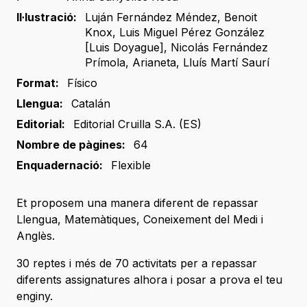
Il·lustració:
Luján Fernández Méndez
,
Benoit
Knox
,
Luis Miguel Pérez González
[Luis Doyague]
,
Nicolás Fernández
Prímola
,
Arianeta
,
Lluís Martí Saurí
Format:
Físico
Llengua:
Catalán
Editorial:
Editorial Cruilla S.A. (ES)
Nombre de pàgines:
64
Enquadernació:
Flexible
Et proposem una manera diferent de repassar
Llengua, Matemàtiques, Coneixement del Medi i
Anglès.
30 reptes i més de 70 activitats per a repassar
diferents assignatures alhora i posar a prova el teu
enginy.