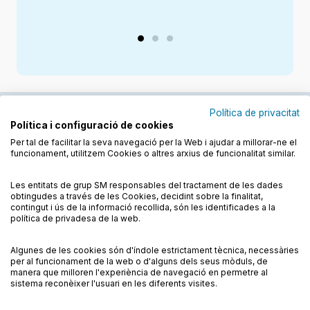
Política de privacitat
Política i configuració de cookies
Junts cuidem l'educació
Per tal de facilitar la seva navegació per la Web i ajudar a millorar-ne el
funcionament, utilitzem Cookies o altres arxius de funcionalitat similar.
Descobreix els llibres a les llengües cooficials
Les entitats de grup SM responsables del tractament de les dades
obtingudes a través de les Cookies, decidint sobre la finalitat,
contingut i ús de la informació recollida, són les identificades a la
política de privadesa de la web.
Algunes de les cookies són d'índole estrictament tècnica, necessàries
Condicions de compra
Condicions d’ús
per al funcionament de la web o d'alguns dels seus mòduls, de
Política de cookies
Política de privadesa
FAQs
manera que milloren l'experiència de navegació en permetre al
sistema reconèixer l'usuari en les diferents visites.
Contacte