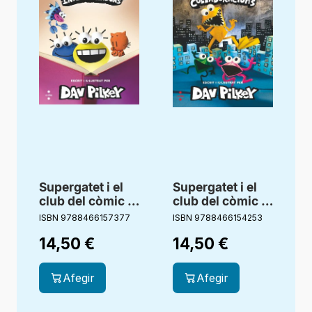
Supergatet i el
Supergatet i el
club del còmic 5.
club del còmic 4.
Influenciadors
Col·laboracions
ISBN 9788466157377
ISBN 9788466154253
I
14,50
€
14,50
€
Afegir
Afegir