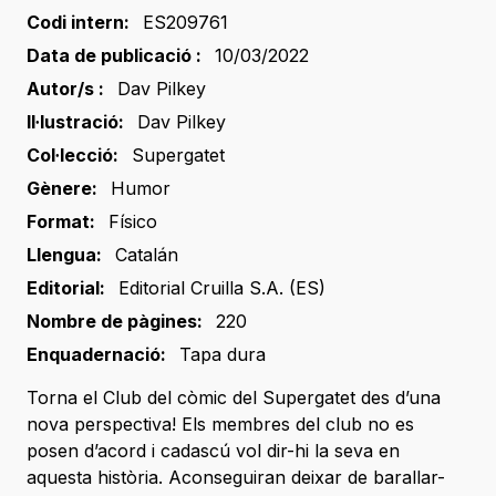
Codi intern:
ES209761
Data de publicació :
10/03/2022
Autor/s :
Dav Pilkey
Il·lustració:
Dav Pilkey
Col·lecció:
Supergatet
Gènere:
Humor
Format:
Físico
Llengua:
Catalán
Editorial:
Editorial Cruilla S.A. (ES)
Nombre de pàgines:
220
Enquadernació:
Tapa dura
Torna el Club del còmic del Supergatet des d’una
nova perspectiva! Els membres del club no es
posen d’acord i cadascú vol dir-hi la seva en
aquesta història. Aconseguiran deixar de barallar-