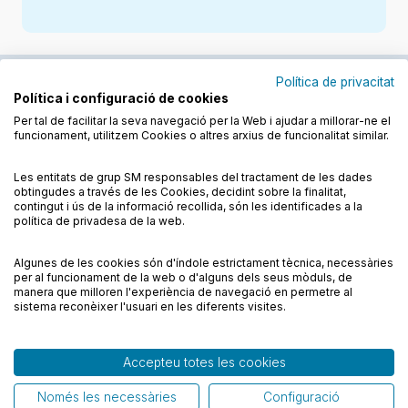
Política de privacitat
Política i configuració de cookies
Junts cuidem l'educació
Per tal de facilitar la seva navegació per la Web i ajudar a millorar-ne el
funcionament, utilitzem Cookies o altres arxius de funcionalitat similar.
Descobreix els llibres a les llengües cooficials
Les entitats de grup SM responsables del tractament de les dades
obtingudes a través de les Cookies, decidint sobre la finalitat,
contingut i ús de la informació recollida, són les identificades a la
política de privadesa de la web.
Algunes de les cookies són d'índole estrictament tècnica, necessàries
Condicions de compra
Condicions d’ús
Supercompetents en… Música. 3 Primària. Construïm.
per al funcionament de la web o d'alguns dels seus mòduls, de
Quadern
Política de cookies
Política de privadesa
FAQs
manera que milloren l'experiència de navegació en permetre al
11,90
€
sistema reconèixer l'usuari en les diferents visites.
Contacte
Afegir
Accepteu totes les cookies
© CESMA/PPC – Tots els drets reservats
Només les necessàries
Configuració