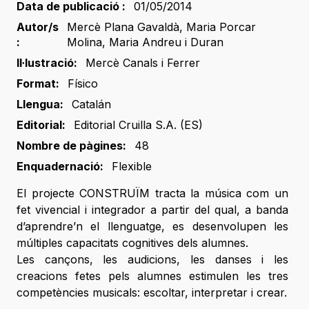
Data de publicació :
01/05/2014
Autor/s
Mercè Plana Gavaldà
,
Maria Porcar
:
Molina
,
Maria Andreu i Duran
Il·lustració:
Mercè Canals i Ferrer
Format:
Físico
Llengua:
Catalán
Editorial:
Editorial Cruilla S.A. (ES)
Nombre de pàgines:
48
Enquadernació:
Flexible
El projecte CONSTRUÏM tracta la música com un
fet vivencial i integrador a partir del qual, a banda
d’aprendre’n el llenguatge, es desenvolupen les
múltiples capacitats cognitives dels alumnes.
Les cançons, les audicions, les danses i les
creacions fetes pels alumnes estimulen les tres
competències musicals: escoltar, interpretar i crear.