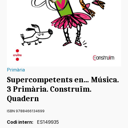
Primària
Supercompetents en… Música.
3 Primària. Construïm.
Quadern
ISBN 9788466134699
Codi intern:
ES149935