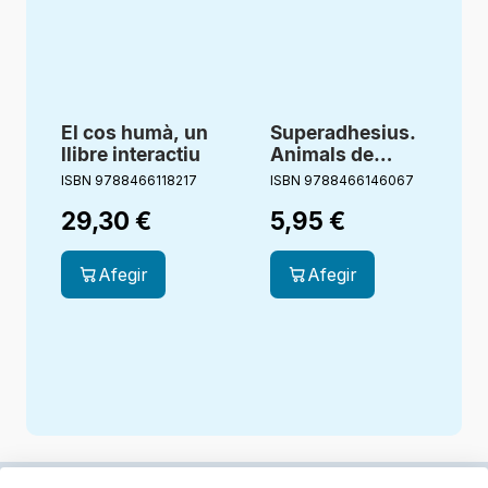
El cos humà, un
Superadhesius.
llibre interactiu
Animals de
Rècord
ISBN 9788466118217
ISBN 9788466146067
29,30
€
5,95
€
Afegir
Afegir