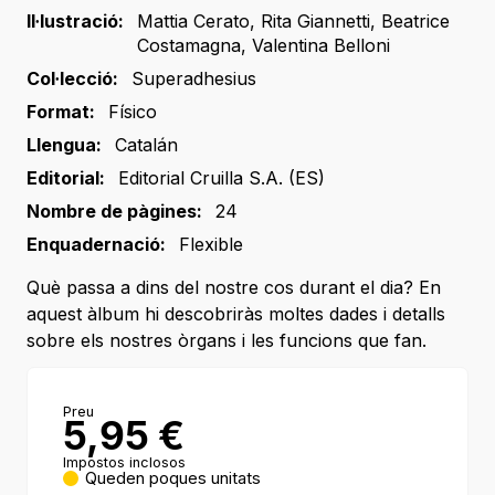
Il·lustració:
Mattia Cerato
,
Rita Giannetti
,
Beatrice
Costamagna
,
Valentina Belloni
Col·lecció:
Superadhesius
Format:
Físico
Llengua:
Catalán
Editorial:
Editorial Cruilla S.A. (ES)
Nombre de pàgines:
24
Enquadernació:
Flexible
Què passa a dins del nostre cos durant el dia? En
aquest àlbum hi descobriràs moltes dades i detalls
sobre els nostres òrgans i les funcions que fan.
Preu
5,95
€
Impostos inclosos
Queden poques unitats