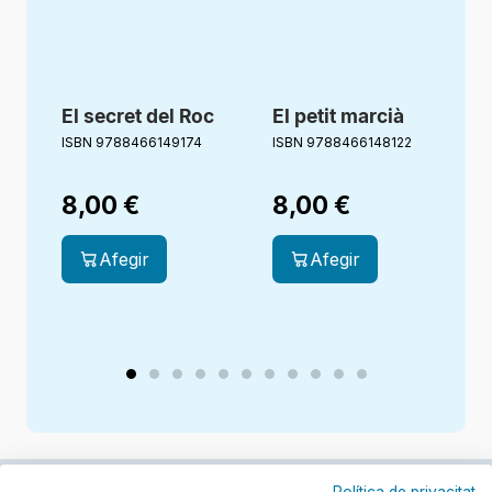
El secret del Roc
El petit marcià
E
ISBN 9788466149174
ISBN 9788466148122
I
8,00
€
8,00
€
Afegir
Afegir