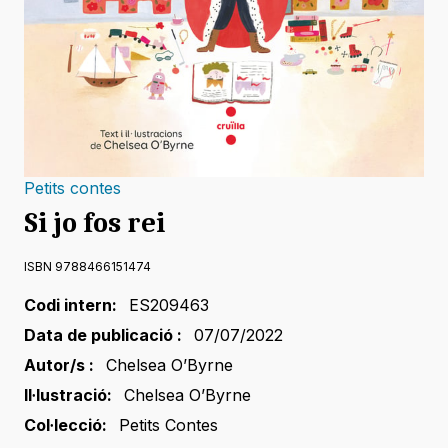
Petits contes
Si jo fos rei
ISBN 9788466151474
Codi intern:
ES209463
Data de publicació :
07/07/2022
Autor/s :
Chelsea O’Byrne
Il·lustració:
Chelsea O’Byrne
Col·lecció:
Petits Contes