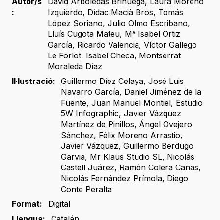
Autor/s
David Arboledas Brihuega
,
Laura Moreno
:
Izquierdo
,
Dídac Macià Bros
,
Tomás
López Soriano
,
Julio Olmo Escribano
,
Lluís Cugota Mateu
,
Mª Isabel Ortiz
García
,
Ricardo Valencia
,
Víctor Gallego
Le Forlot
,
Isabel Checa
,
Montserrat
Moraleda Díaz
Il·lustració:
Guillermo Díez Celaya
,
José Luis
Navarro García
,
Daniel Jiménez de la
Fuente
,
Juan Manuel Montiel
,
Estudio
5W Infographic
,
Javier Vázquez
Martínez de Pinillos
,
Ángel Ovejero
Sánchez
,
Félix Moreno Arrastio
,
Javier Vázquez
,
Guillermo Berdugo
Garvia
,
Mr Klaus Studio SL
,
Nicolás
Castell Juárez
,
Ramón Colera Cañas
,
Nicolás Fernández Prímola
,
Diego
Conte Peralta
Format:
Digital
Llengua:
Catalán