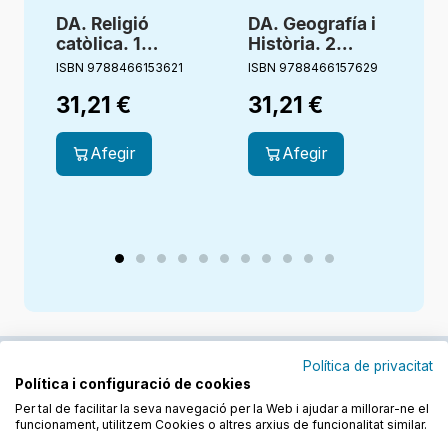
DA. Religió
DA. Geografía i
D
catòlica. 1
Història. 2
Secundaria
Secundaria.
ISBN 9788466153621
ISBN 9788466157629
I
Compañia de
Revola
31,21
€
31,21
€
María. Edèn.
Revola
Afegir
Afegir
Política de privacitat
Política i configuració de cookies
Junts cuidem l'educació
Per tal de facilitar la seva navegació per la Web i ajudar a millorar-ne el
funcionament, utilitzem Cookies o altres arxius de funcionalitat similar.
Descobreix els llibres a les llengües cooficials