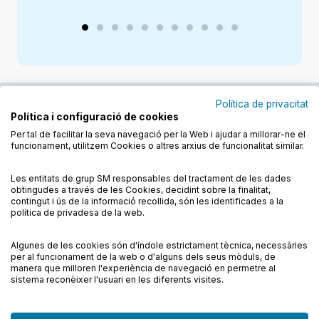
Política de privacitat
Política i configuració de cookies
Junts cuidem l'educació
Per tal de facilitar la seva navegació per la Web i ajudar a millorar-ne el
funcionament, utilitzem Cookies o altres arxius de funcionalitat similar.
Descobreix els llibres a les llengües cooficials
Les entitats de grup SM responsables del tractament de les dades
obtingudes a través de les Cookies, decidint sobre la finalitat,
contingut i ús de la informació recollida, són les identificades a la
política de privadesa de la web.
Algunes de les cookies són d'índole estrictament tècnica, necessàries
Condicions de compra
Condicions d’ús
per al funcionament de la web o d'alguns dels seus mòduls, de
Política de cookies
Política de privadesa
FAQs
manera que milloren l'experiència de navegació en permetre al
sistema reconèixer l'usuari en les diferents visites.
Contacte