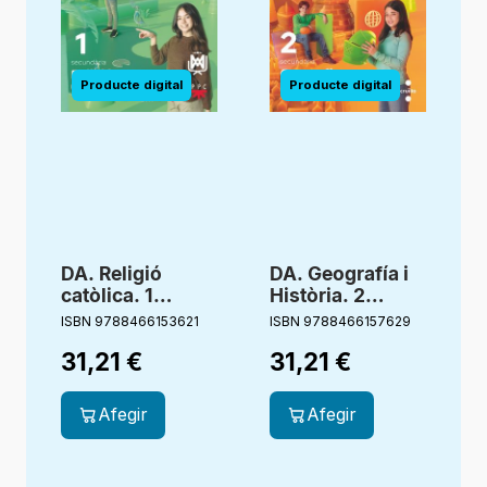
DA. Religió
DA. Geografía i
D
catòlica. 1
Història. 2
Secundaria
Secundaria.
ISBN 9788466153621
ISBN 9788466157629
I
Compañia de
Revola
31,21
€
31,21
€
María. Edèn.
Revola
Afegir
Afegir