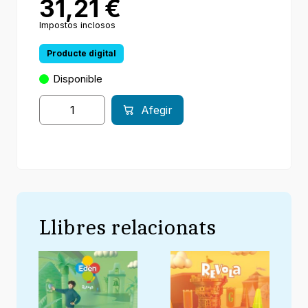
31,21
€
Impostos inclosos
Producte digital
Disponible
Afegir
Llibres relacionats