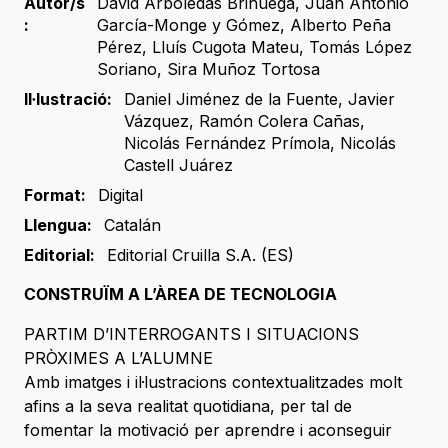
Autor/s
David Arboledas Brihuega
,
Juan Antonio
:
García-Monge y Gómez
,
Alberto Peña
Pérez
,
Lluís Cugota Mateu
,
Tomás López
Soriano
,
Sira Muñoz Tortosa
Il·lustració:
Daniel Jiménez de la Fuente
,
Javier
Vázquez
,
Ramón Colera Cañas
,
Nicolás Fernández Prímola
,
Nicolás
Castell Juárez
Format:
Digital
Llengua:
Catalán
Editorial:
Editorial Cruilla S.A. (ES)
CONSTRUÏM A L’ÀREA DE TECNOLOGIA
PARTIM D’INTERROGANTS I SITUACIONS
PRÒXIMES A L’ALUMNE
Amb imatges i il·lustracions contextualitzades molt
afins a la seva realitat quotidiana, per tal de
fomentar la motivació per aprendre i aconseguir