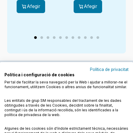
Afegir
Afegir
Política de privacitat
Política i configuració de cookies
Junts cuidem l'educació
Per tal de facilitar la seva navegació per la Web i ajudar a millorar-ne el
funcionament, utilitzem Cookies o altres arxius de funcionalitat similar.
Descobreix els llibres a les llengües cooficials
Les entitats de grup SM responsables del tractament de les dades
obtingudes a través de les Cookies, decidint sobre la finalitat,
contingut i ús de la informació recollida, són les identificades a la
política de privadesa de la web.
Algunes de les cookies són d'índole estrictament tècnica, necessàries
Condicions de compra
Condicions d’ús