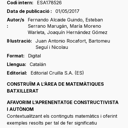
Codi intern:
ESA178526
Data de publicació :
01/05/2017
Autor/s
Fernando Alcaide Guindo
,
Esteban
:
Serrano Marugán
,
María Moreno
Warleta
,
Joaquín Hernández Gómez
Il·lustració:
Juan Antonio Rocafort
,
Bartomeu
Seguí i Nicolau
Format:
Digital
Llengua:
Catalán
Editorial:
Editorial Cruilla S.A. (ES)
CONSTRUÏM A L’ÀREA DE MATEMÀTIQUES
BATXILLERAT
AFAVORIM L’APRENENTATGE CONSTRUCTIVISTA
I AUTÒNOM
Contextualitzant els continguts matemàtics i oferint
exemples resolts per tal de fer significatiu