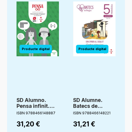
SD Alumno.
SD Alumne.
Pensa infinit.
Batecs de
Matemàtiques.
Llengua. 5
ISBN 9788466148887
ISBN 9788466148221
I
Metodologia
Primària
31,20
€
31,21
€
Singapur. 4
Primària. Cruïlla