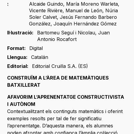
:
Alcaide Guindo
,
María Moreno Warleta
,
Vicente Rivière
,
Manuel de León
,
Núria
Soler Calvet
,
Jesús Fernando Barbero
González
,
Joaquín Hernández Gómez
Il·lustració:
Bartomeu Seguí i Nicolau
,
Juan
Antonio Rocafort
Format:
Digital
Llengua:
Catalán
Editorial:
Editorial Cruilla S.A. (ES)
CONSTRUÏM A L’ÀREA DE MATEMÀTIQUES
BATXILLERAT
AFAVORIM L’APRENENTATGE CONSTRUCTIVISTA
I AUTÒNOM
Contextualitzant els continguts matemàtics i oferint
exemples resolts per tal de fer significatiu
l’aprenentatge. D’aquesta manera, els alumnes
poden afrontar amb confiança l’àmplia col·lecció