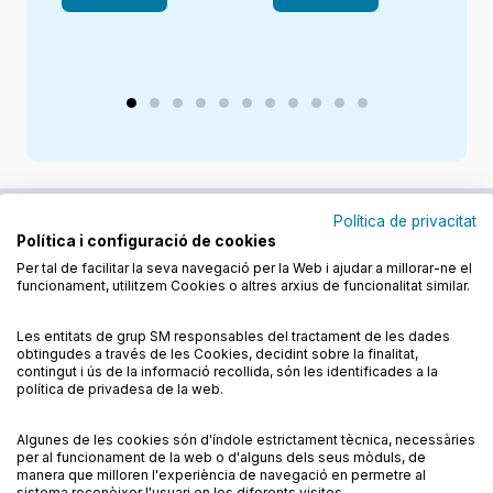
Política de privacitat
Política i configuració de cookies
Junts cuidem l'educació
Per tal de facilitar la seva navegació per la Web i ajudar a millorar-ne el
funcionament, utilitzem Cookies o altres arxius de funcionalitat similar.
Descobreix els llibres a les llengües cooficials
Les entitats de grup SM responsables del tractament de les dades
obtingudes a través de les Cookies, decidint sobre la finalitat,
contingut i ús de la informació recollida, són les identificades a la
política de privadesa de la web.
Algunes de les cookies són d'índole estrictament tècnica, necessàries
Condicions de compra
Condicions d’ús
per al funcionament de la web o d'alguns dels seus mòduls, de
Política de cookies
Política de privadesa
FAQs
manera que milloren l'experiència de navegació en permetre al
sistema reconèixer l'usuari en les diferents visites.