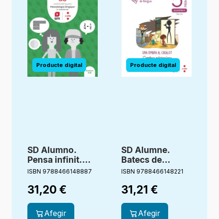
SD Alumno.
SD Alumne.
Pensa infinit.
Batecs de
Matemàtiques.
Llengua. 5
ISBN 9788466148887
ISBN 9788466148221
I
Metodologia
Primària
31,20
€
31,21
€
Singapur. 4
Primària. Cruïlla
Afegir
Afegir