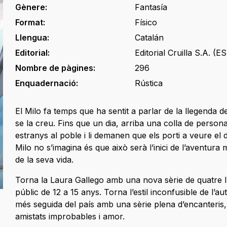
Gènere:
Fantasía
Format:
Físico
Llengua:
Catalán
Editorial:
Editorial Cruilla S.A. (ES
Nombre de pàgines:
296
Enquadernació:
Rústica
El Milo fa temps que ha sentit a parlar de la llegenda d
se la creu. Fins que un dia, arriba una colla de person
estranys al poble i li demanen que els porti a veure el d
Milo no s’imagina és que això serà l’inici de l’aventura
de la seva vida.
Torna la Laura Gallego amb una nova sèrie de quatre lli
públic de 12 a 15 anys. Torna l’estil inconfusible de l’au
més seguida del país amb una sèrie plena d’encanteris,
amistats improbables i amor.