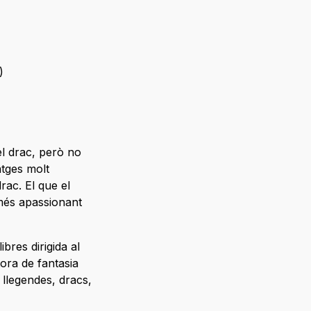
)
el drac, però no
atges molt
rac. El que el
 més apassionant
bres dirigida al
tora de fantasia
 llegendes, dracs,