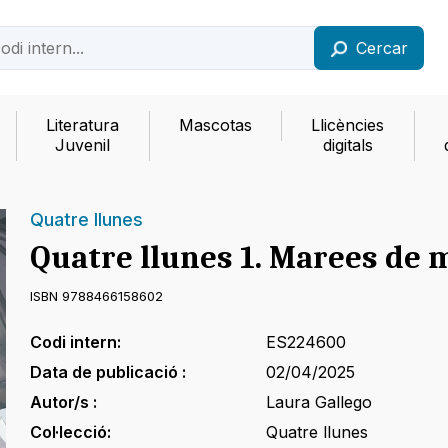
Cercar
Literatura
Mascotas
Llicències
Juvenil
digitals
Quatre llunes
Quatre llunes 1. Marees de 
ISBN 9788466158602
Codi intern:
ES224600
Data de publicació :
02/04/2025
Autor/s :
Laura Gallego
Col·lecció:
Quatre llunes