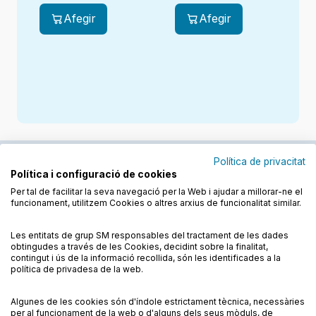
Afegir
Afegir
Política de privacitat
Política i configuració de cookies
Junts cuidem l'educació
Per tal de facilitar la seva navegació per la Web i ajudar a millorar-ne el
funcionament, utilitzem Cookies o altres arxius de funcionalitat similar.
Descobreix els llibres a les llengües cooficials
Les entitats de grup SM responsables del tractament de les dades
obtingudes a través de les Cookies, decidint sobre la finalitat,
contingut i ús de la informació recollida, són les identificades a la
política de privadesa de la web.
Algunes de les cookies són d'índole estrictament tècnica, necessàries
Condicions de compra
Condicions d’ús
per al funcionament de la web o d'alguns dels seus mòduls, de