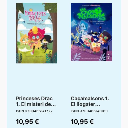
Princeses Drac
Caçamalsons 1.
1. El misteri de
El llogater
l’ou daurat
fantasma
ISBN 9788466141772
ISBN 9788466148160
10,95
€
10,95
€