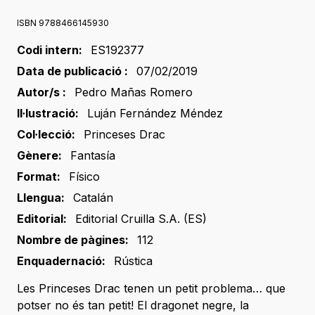
ISBN 9788466145930
Codi intern:
ES192377
Data de publicació :
07/02/2019
Autor/s :
Pedro Mañas Romero
Il·lustració:
Luján Fernández Méndez
Col·lecció:
Princeses Drac
Gènere:
Fantasía
Format:
Físico
Llengua:
Catalán
Editorial:
Editorial Cruilla S.A. (ES)
Nombre de pàgines:
112
Enquadernació:
Rústica
Les Princeses Drac tenen un petit problema… que
potser no és tan petit! El dragonet negre, la