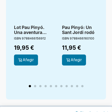
Lot Pau Pinyó.
Pau Pinyó: Un
Una aventura
Sant Jordi rodó
sense pantalons
ISBN 9788466156912
ISBN 9788466160100
I
+ nino
19,95
€
11,95
€
Afegir
Afegir