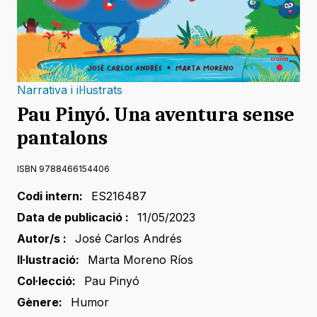
Narrativa i il·lustrats
Pau Pinyó. Una aventura sense
pantalons
ISBN 9788466154406
Codi intern:
ES216487
Data de publicació :
11/05/2023
Autor/s :
José Carlos Andrés
Il·lustració:
Marta Moreno Ríos
Col·lecció:
Pau Pinyó
Gènere:
Humor