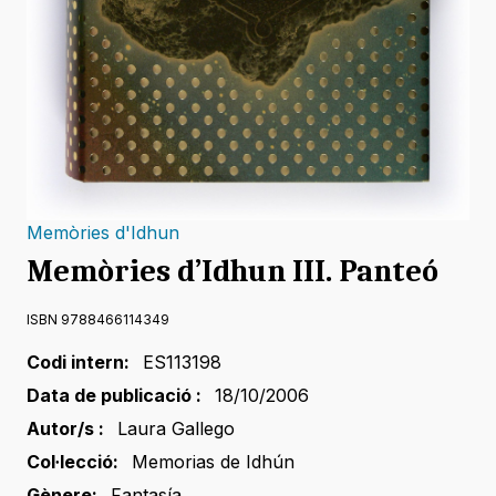
Memòries d'Idhun
Memòries d’Idhun III. Panteó
ISBN 9788466114349
Codi intern:
ES113198
Data de publicació :
18/10/2006
Autor/s :
Laura Gallego
Col·lecció:
Memorias de Idhún
Gènere:
Fantasía