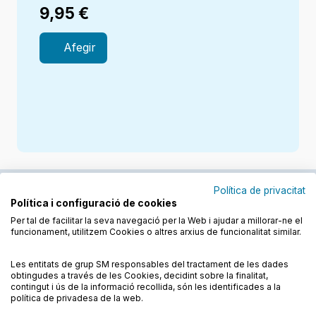
9,95
€
Afegir
Política de privacitat
Política i configuració de cookies
Junts cuidem l'educació
Per tal de facilitar la seva navegació per la Web i ajudar a millorar-ne el
funcionament, utilitzem Cookies o altres arxius de funcionalitat similar.
Descobreix els llibres a les llengües cooficials
Les entitats de grup SM responsables del tractament de les dades
obtingudes a través de les Cookies, decidint sobre la finalitat,
contingut i ús de la informació recollida, són les identificades a la
política de privadesa de la web.