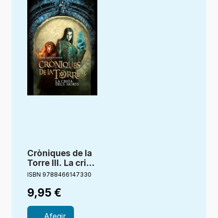
Cròniques de la
Torre III. La crida
dels morts
ISBN 9788466147330
9,95
€
Afegir