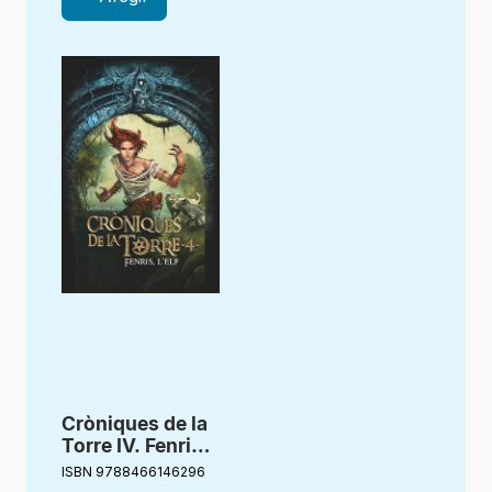
Cròniques de la
Torre IV. Fenris,
l’elf
ISBN 9788466146296