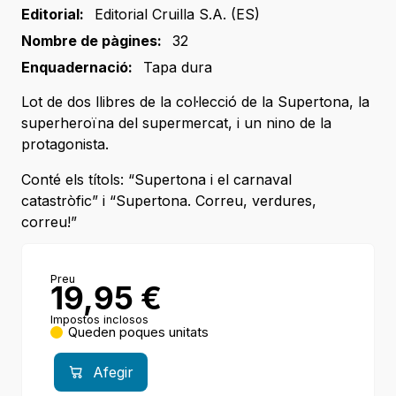
Editorial:
Editorial Cruilla S.A. (ES)
Nombre de pàgines:
32
Enquadernació:
Tapa dura
Lot de dos llibres de la col·lecció de la Supertona, la
superheroïna del supermercat, i un nino de la
protagonista.
Conté els títols: “Supertona i el carnaval
catastròfic” i “Supertona. Correu, verdures,
correu!”
Preu
19,95
€
Impostos inclosos
Queden poques unitats
Afegir