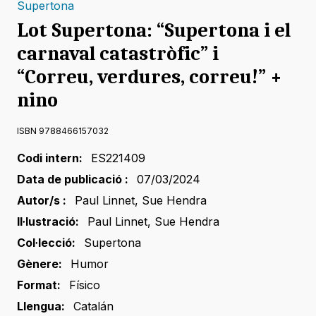
Supertona
Lot Supertona: “Supertona i el
carnaval catastròfic” i
“Correu, verdures, correu!” +
nino
ISBN 9788466157032
Codi intern:
ES221409
Data de publicació :
07/03/2024
Autor/s :
Paul Linnet
,
Sue Hendra
Il·lustració:
Paul Linnet
,
Sue Hendra
Col·lecció:
Supertona
Gènere:
Humor
Format:
Físico
Llengua:
Catalán