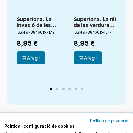
Supertona. La
Supertona. La nit
invasió de les
de les verdures
bombolles
vivents
ISBN 9788466157179
ISBN 9788466154017
I
8,95
€
8,95
€
Afegir
Afegir
Política de privacitat
Política i configuració de cookies
Junts cuidem l'educació