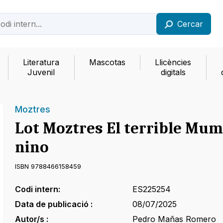
Cercar
Literatura
Mascotas
Llicències
Juvenil
digitals
Moztres
Lot Moztres El terrible Mu
nino
ISBN 9788466158459
Codi intern:
ES225254
Data de publicació :
08/07/2025
Autor/s :
Pedro Mañas Romero