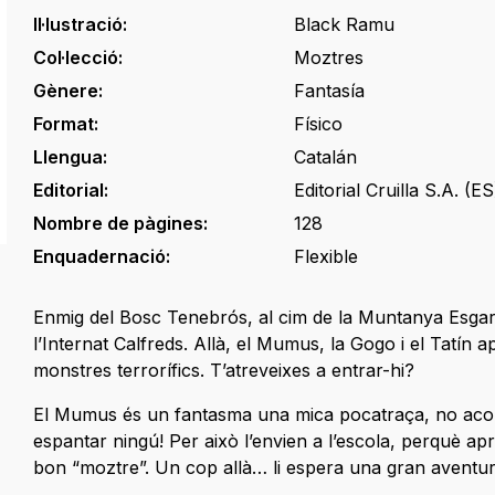
Il·lustració:
Black Ramu
Col·lecció:
Moztres
Gènere:
Fantasía
Format:
Físico
Llengua:
Catalán
Editorial:
Editorial Cruilla S.A. (ES
Nombre de pàgines:
128
Enquadernació:
Flexible
Enmig del Bosc Tenebrós, al cim de la Muntanya Esgarr
l’Internat Calfreds. Allà, el Mumus, la Gogo i el Tatín 
monstres terrorífics. T’atreveixes a entrar-hi?
El Mumus és un fantasma una mica pocatraça, no aco
espantar ningú! Per això l’envien a l’escola, perquè ap
bon “moztre”. Un cop allà… li espera una gran aventu