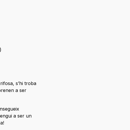
)
ifosa, s’hi troba
aprenen a ser
nsegueix
rengui a ser un
ra!