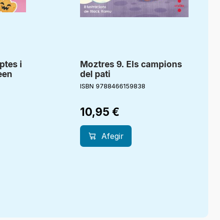
ptes i
Moztres 9. Els campions
een
del pati
ISBN 9788466159838
10,95
€
Afegir