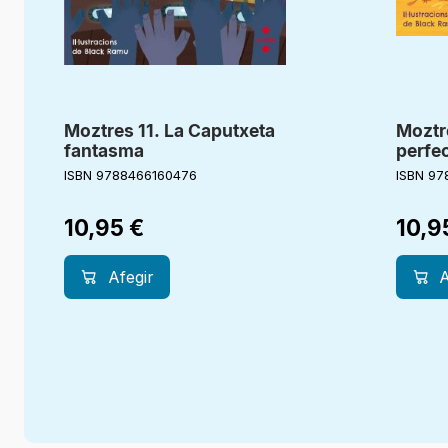
Moztres 11. La Caputxeta
Moztr
fantasma
perfe
ISBN 9788466160476
ISBN 97
10,95
€
10,9
Afegir
A