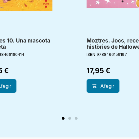
es 10. Una mascota
Moztres. Jocs, rece
cta
històries de Hallow
88466160414
ISBN 9788466159197
5
€
17,95
€
fegir
Afegir